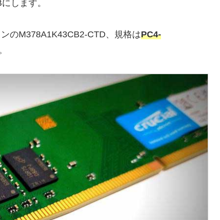
Bにします。
378A1K43CB2-CTD、規格は
PC4-
。