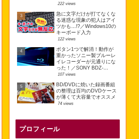
222 views
急に文字だけが打てなくな
る迷惑な現象の犯人はアイ
ツかも…!?／Windows10の
キーボード入力
122 views
ボタン1つで解消！動作が
重かったソニー製ブルーレ
イレコーダーが元通りにな
った！／SONY BDZ-
EW510
107 views
BD/DVDに焼いた録画番組
の整理は百均のDVDケース
が薄くて大容量でオススメ
74 views
プロフィール