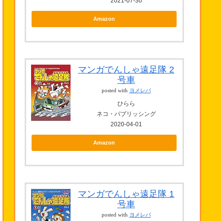
2021-07-30
Amazon
マンガでんしゃ遠足隊 2
号車
posted with
ヨメレバ
ひらら
ネコ・パブリッシング
2020-04-01
Amazon
マンガでんしゃ遠足隊 1
号車
posted with
ヨメレバ