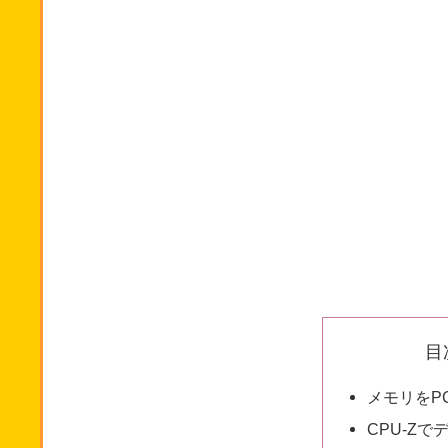
目
メモリをP
CPU-Z