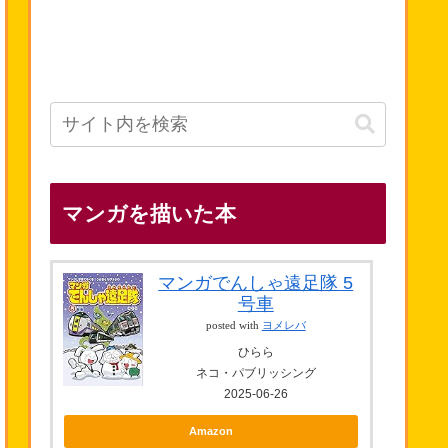
マンガを描いた本
マンガでんしゃ遠足隊 5
号車
posted with
ヨメレバ
ひらら
ネコ・パブリッシング
2025-06-26
Amazon