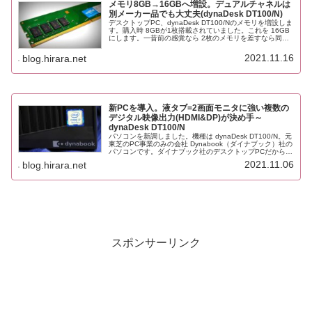
メモリ8GB→16GBへ増設。デュアルチャネルは
別メーカー品でも大丈夫(dynaDesk DT100/N)
デスクトップPC、dynaDesk DT100/Nのメモリを増設しま
す。購入時 8GBが1枚搭載されていました。これを 16GB
にします。一昔前の感覚なら 2枚のメモリを差すなら同じ
メーカー品でそろえるのが鉄則。相性問題が出ないよう
に、かつ...
2021.11.16
blog.hirara.net
新PCを導入。液タブ=2画面モニタに強い複数の
デジタル映像出力(HDMI&DP)が決め手～
dynaDesk DT100/N
パソコンを新調しました。機種は dynaDesk DT100/N。元
東芝のPC事業のみの会社 Dynabook（ダイナブック）社の
パソコンです。ダイナブック社のデスクトップPCだからダ
イナデスク。と、冗談みたいなネーミングですが、名前か
2021.11.06
blog.hirara.net
らわ...
スポンサーリンク