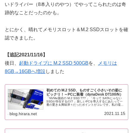
いドライバー（8本入りのやつ）でやってこられたのは奇
跡的なことだったのかも。
とにかく、晴れてメモリスロット＆M.2 SSDスロットを確
認できました。
【追記2021/11/16】
後日、
起動ドライブに M.2 SSD 500GB
を、
メモリは
8GB→16GBへ増設
しました
初めての M.2 SSD、ものすごく小さいその姿に
ビックリ！～PCに装着（dynaDesk DT100/N）
「NVMe接続の M.2 SSD ??? 」「今って SATAじゃない
SSDが存在するの!? 」新しいPCを導入するにあたって一
番の驚き＆興味津々だったポイントがコレです。私の場
合、PCを買う段階に入らないとPCまわりの知識を調べな
いので、...
2021.11.15
blog.hirara.net