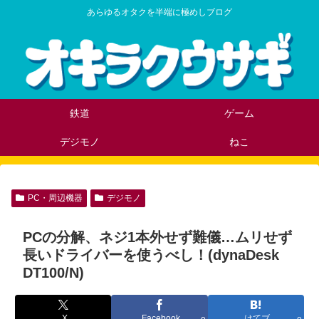
あらゆるオタクを半端に極めしブログ
鉄道
ゲーム
デジモノ
ねこ
PC・周辺機器
デジモノ
PCの分解、ネジ1本外せず難儀…ムリせず
長いドライバーを使うべし！(dynaDesk
DT100/N)
X
Facebook
はてブ