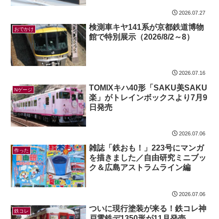
2026.07.27
検測車キヤ141系が京都鉄道博物
おでかけ
館で特別展示（2026/8/2～8）
2026.07.16
TOMIXキハ40形「SAKU美SAKU
Nゲージ
楽」がトレインボックスより7月9
日発売
2026.07.06
雑誌「鉄おも！」223号にマンガ
作った
を描きました／自由研究ミニブッ
ク＆広島アストラムライン編
2026.07.06
ついに現行塗装が来る！鉄コレ神
鉄コレ
戸電鉄デ1350形が11月発売