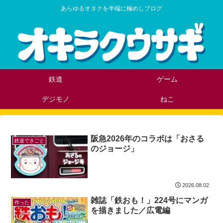
あらゆるオタクを半端に極めしブログ
鉄道
ゲーム
デジモノ
ねこ
阪急2026年のコラボは「おさる
鉄道できごと
のジョージ」
2026.08.02
雑誌「鉄おも！」224号にマンガ
作った
を描きました／広電編