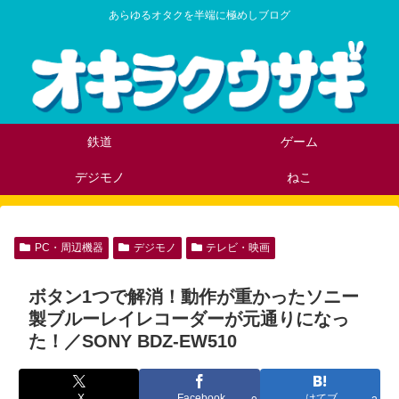
あらゆるオタクを半端に極めしブログ
鉄道
ゲーム
デジモノ
ねこ
PC・周辺機器
デジモノ
テレビ・映画
ボタン1つで解消！動作が重かったソニー
製ブルーレイレコーダーが元通りになっ
た！／SONY BDZ-EW510
X
Facebook
はてブ