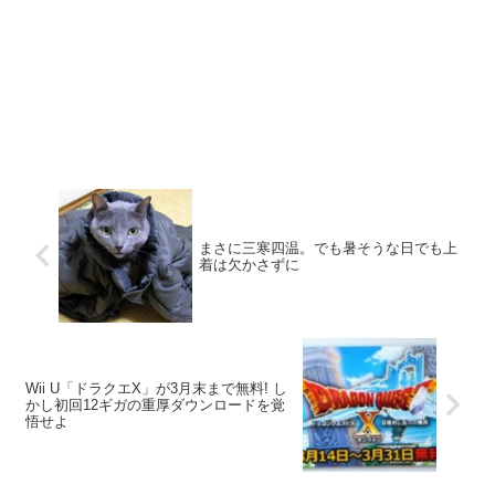
まさに三寒四温。でも暑そうな日でも上
着は欠かさずに
Wii U「ドラクエX」が3月末まで無料! し
かし初回12ギガの重厚ダウンロードを覚
悟せよ