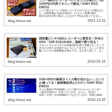
ソニー製BDレコーダーのリモコンが壊れた→約
1500円の代用リモコンで復活／SONY BDZ-
EW510
ソニー製ブルーレイHDDレコーダーのリモコンが壊れまし
た。本体型番は BDZ-EW510。(リモコン型番 RMT-
B015J)2014年に購入したもので 7年以上使ってきまし
た。本体のHDDのほうが先に逝くんじゃないかと思ってい
2021.12.22
blog.hirara.net
ただけに、リ...
残容量ピンチのBDレコーダーに救世主！外付け
HDD「SGP-EX010UBK」接続で乗り切る！
ブルーレイレコーダーの内蔵HDDの残り容量がピンチ！で
きるだけ見ては消去するようにしてますが、ちょっと目を
離したスキに録画番組が増えてる。また見て消して、また
増えてる……！そんなイタチごっこな日々を繰り返してい
ましたが、意を決して外付けハー...
2016.02.15
blog.hirara.net
USB-HDDの録画タイトル数が合わない…という
か減ってる！録画番組消えたの!?／SONY BDZ-
EW510
テレビ番組の予約録画にソニー製ブルーレイレコーダー
（BDZ-EW510）を使っています。さらに、外付け
HDD（1TB）をUSB接続でつなげています。本体に録画番
組がたまってきたらUSB-HDDに逃がすように（ムーブ）し
2016.10.20
blog.hirara.net
ています。この慣習を取...