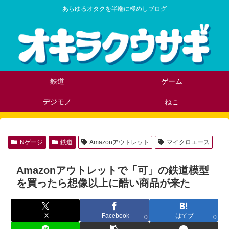
あらゆるオタクを半端に極めしブログ
鉄道
ゲーム
デジモノ
ねこ
Nゲージ
鉄道
Amazonアウトレット
マイクロエース
Amazonアウトレットで「可」の鉄道模型
を買ったら想像以上に酷い商品が来た
X
Facebook
はてブ
0
0