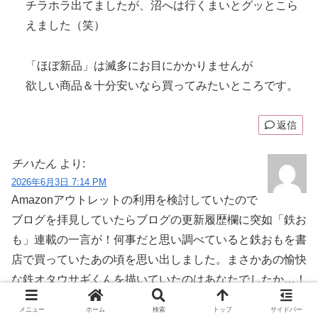
チラホラ出てましたが、沼へは行くまいとグッとこら
えました（笑）
「ほぼ新品」は滅多にお目にかかりませんが
欲しい商品＆十分安いなら買ってみたいところです。
返信
チハたん
より:
2026年6月3日 7:14 PM
Amazonアウトレットの利用を検討していたので
ブログを拝見していたらブログの更新履歴欄に突如「鉄お
も」連載の一言が！何事だと思い調べていると鉄おもを書
店で買っていたあの頃を思い出しました。まさかあの愉快
な鉄オタウサギくんを描いていたのはあなたでしたか…！
大きくなってAmazonの事を調べていたら突然昔の事を思
メニュー
ホーム
検索
トップ
サイドバー