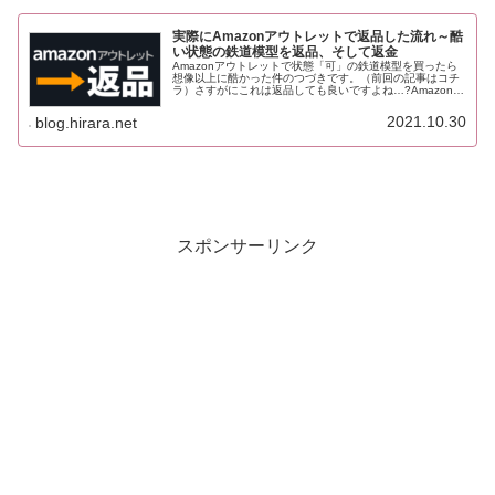
実際にAmazonアウトレットで返品した流れ～酷
い状態の鉄道模型を返品、そして返金
Amazonアウトレットで状態「可」の鉄道模型を買ったら
想像以上に酷かった件のつづきです。（前回の記事はコチ
ラ）さすがにこれは返品しても良いですよね…?Amazonで
の返品に初めてチャレンジしてみました。返品の流れを画
像を交えながら追ってい...
2021.10.30
blog.hirara.net
スポンサーリンク