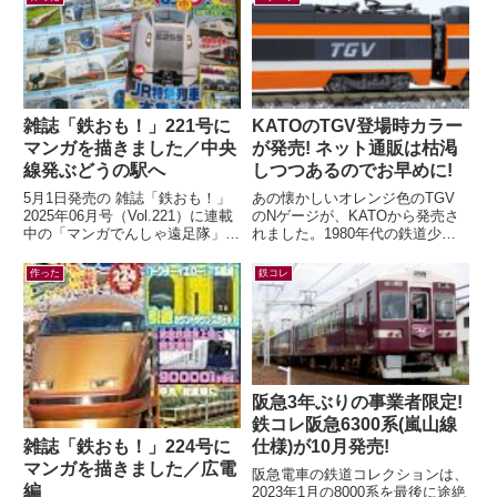
のコラボレー...
は...
雑誌「鉄おも！」221号に
KATOのTGV登場時カラー
マンガを描きました／中央
が発売! ネット通販は枯渇
線発ぶどうの駅へ
しつつあるのでお早めに!
5月1日発売の 雑誌「鉄おも！」
あの懐かしいオレンジ色のTGV
2025年06月号（Vol.221）に連載
のNゲージが、KATOから発売さ
中の「マンガでんしゃ遠足隊」最
れました。1980年代の鉄道少年
新話を描きました。今月は「中央
だった私の心をつかんで離さなか
線発！まいごの快速とぶどう...
ったのが、この初代TGV。フラ
作った
鉄コレ
ンスの...
阪急3年ぶりの事業者限定!
鉄コレ阪急6300系(嵐山線
雑誌「鉄おも！」224号に
仕様)が10月発売!
マンガを描きました／広電
阪急電車の鉄道コレクションは、
編
2023年1月の8000系を最後に途絶