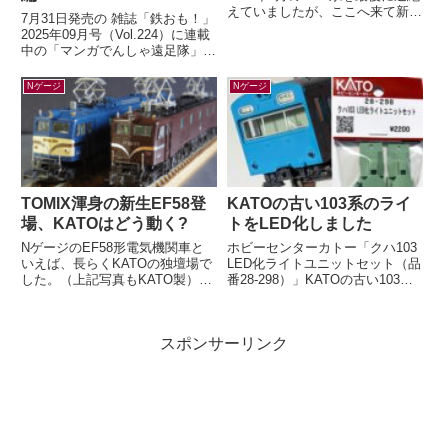
えていましたが、ここへ来て新製
7月31日発売の 雑誌「鉄おも！」
品の発表が！鉄道コレクション
2025年09月号（Vol.224）に連載
さよなら阪急6300系（嵐山線
中の「マンガでんしゃ遠足隊」最
仕...
新話を描きました。今月は「広島
の路面電車で いくぜ！広...
Nゲージ
Nゲージ
TOMIX渾身の新生EF58登
KATOの古い103系のライ
場、KATOはどう動く?
トをLED化しました
NゲージのEF58形電気機関車と
ホビーセンターカトー「クハ103
いえば、長らくKATOの独壇場で
LED化ライトユニットセット（品
した。（上記写真もKATO製）す
番28-298）」KATOの古い103系
でに多くの鉄道模型ファンの皆さ
のライトをLED化するキットが、
んがご存知の通り、先日TOMIX
2026年5月末に発売...
か...
スポンサーリンク