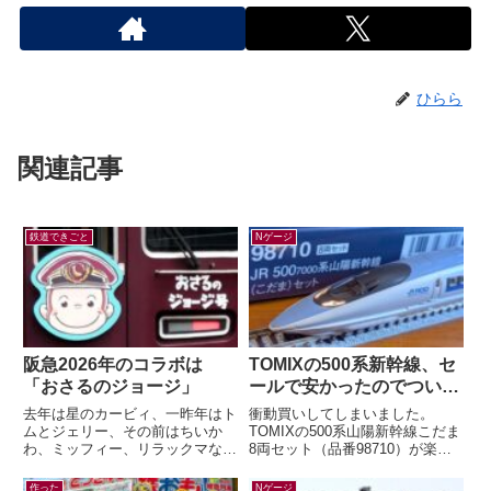
ひらら
関連記事
鉄道できごと
Nゲージ
阪急2026年のコラボは
TOMIXの500系新幹線、セ
「おさるのジョージ」
ールで安かったのでつい…
去年は星のカービィ、一昨年はト
衝動買いしてしまいました。
ムとジェリー、その前はちいか
TOMIXの500系山陽新幹線こだま
わ、ミッフィー、リラックマなど
8両セット（品番98710）が楽天
など。すっかり毎年恒例行事とな
ブックスにて33%オフ。いつか買
った有名キャラクターと阪急電車
うぞ買うぞと思っていたのに「今
作った
Nゲージ