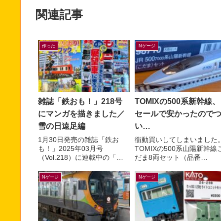
関連記事
作った
Nゲージ
雑誌「鉄おも！」218号
TOMIXの500系新幹線、
にマンガを描きました／
セールで安かったので
雪の日遠足編
い…
1月30日発売の雑誌「鉄お
衝動買いしてしまいました
も！」2025年03月号
TOMIXの500系山陽新幹線
（Vol.218）に連載中の「マ
だま8両セット（品番
ンガでんしゃ遠足隊」最新話
98710）が楽天ブックスに
を描きました。今月は「行っ
33%オフ。いつか買うぞ買
Nゲージ
Nゲージ
たことある？雪の日の遠
ぞと思っていたのに「今は..
足！...