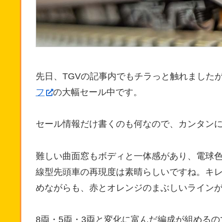
先日、TGVの記事内でもチラっと触れました
フ
の大幅セール中です。
セール情報だけ書くのも何なので、カンタン
難しい曲面窓もボディと一体感があり、電球色
線型先頭車の再現度は素晴らしいですね。キ
めながらも、赤とオレンジのまぶしいライン
8両・5両・3両と変化に富んだ編成が組める