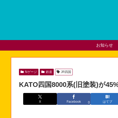
お知らせ
Nゲージ
鉄道
JR四国
KATO四国8000系(旧塗装)が
X
Facebook
はてブ
0