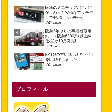
阪急のミニチュアパタパタ
が、わりと安価なプラモデ
ルで登場!（7/29発売）
252 views
阪急3年ぶりの事業者限定!
鉄コレ阪急6300系(嵐山線
仕様)が10月発売!
228 views
KATOの古い103系のライト
をLED化しました
201 views
プロフィール