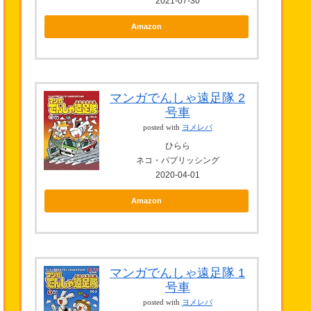
2021-07-30
Amazon
マンガでんしゃ遠足隊 2
号車
posted with
ヨメレバ
ひらら
ネコ・パブリッシング
2020-04-01
Amazon
マンガでんしゃ遠足隊 1
号車
posted with
ヨメレバ