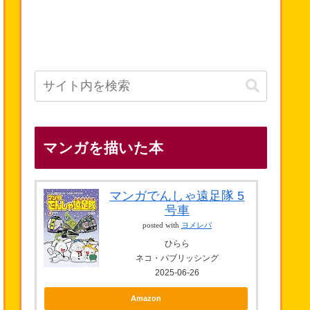
マンガを描いた本
マンガでんしゃ遠足隊 5
号車
posted with
ヨメレバ
ひらら
ネコ・パブリッシング
2025-06-26
Amazon