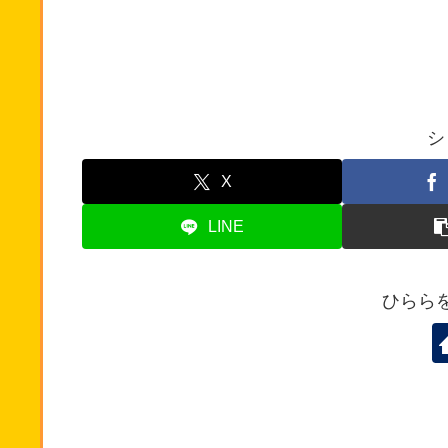
シ
X
LINE
ひらら