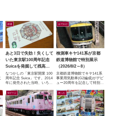
鉄道
おでかけ
あと3日で失効！失くして
検測車キヤ141系が京都
つ
いた東京駅100周年記念
鉄道博物館で特別展示
Suicaを発掘して残高を
（2026/8/2～8）
確認したら…
。
なつかしの「東京駅開業 100
京都鉄道博物館でキヤ141系
こ
周年記念 Suica」です。2014
事業用気動車(G2編成)がデビ
年に発売された当時、いろん
ュー20周年を記念して特別展
て
な意味で話題になりましたよ
示されます。「キヤ141系気
う
ね。記念アイテムなので、も
動車」展示関連！チケット販
Nゲージ
作った
.
ったいなくて使わ...
売リンク公開！！（京...