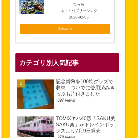
ひらら
ネコ・パブリッシング
2020-02-05
Amazon
カテゴリ別人気記事
記念貨幣を100均グッズで
収納！ついでに使用済みき
っぷも片付きました
397 views
TOMIXキハ40形「SAKU美
SAKU楽」がトレインボッ
クスより7月9日発売
278 views