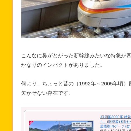
こんなに鼻がとがった新幹線みたいな特急が四
かなりのインパクトがありました。
何より、ちょっと昔の（1992年～2005年
欠かせない存在です。
JR四国8000系 
ち」(旧塗装) 8両セッ
道模型 Nゲージ)