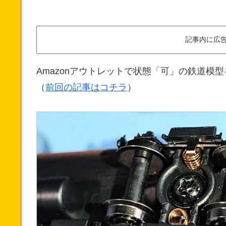
記事内に広
Amazonアウトレットで状態「可」の鉄道模
（
前回の記事はコチラ
）