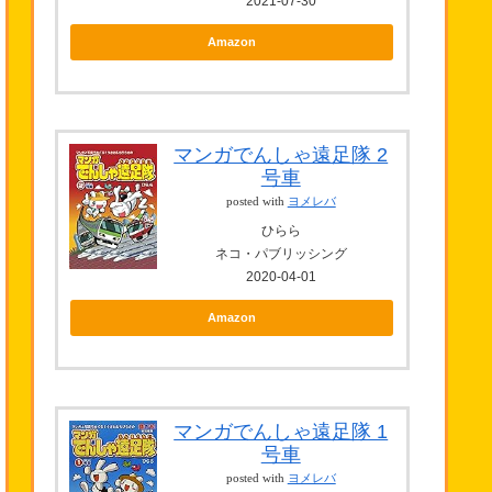
2021-07-30
Amazon
マンガでんしゃ遠足隊 2
号車
posted with
ヨメレバ
ひらら
ネコ・パブリッシング
2020-04-01
Amazon
マンガでんしゃ遠足隊 1
号車
posted with
ヨメレバ