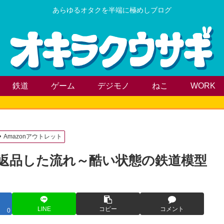
あらゆるオタクを半端に極めしブログ
鉄道
ゲーム
デジモノ
ねこ
WORK
Amazonアウトレット
で返品した流れ～酷い状態の鉄道模型
LINE
コピー
コメント
0