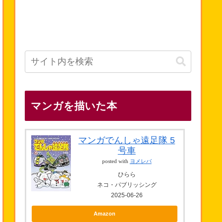
マンガを描いた本
マンガでんしゃ遠足隊 5
号車
posted with
ヨメレバ
ひらら
ネコ・パブリッシング
2025-06-26
Amazon