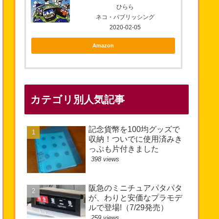
ひらら
ネコ・パブリッシング
2020-02-05
Amazon
カテゴリ別人気記事
記念貨幣を100均グッズで
収納！ついでに使用済みき
っぷも片付きました
398 views
阪急のミニチュアパタパタ
が、わりと安価なプラモデ
ルで登場!（7/29発売）
259 views