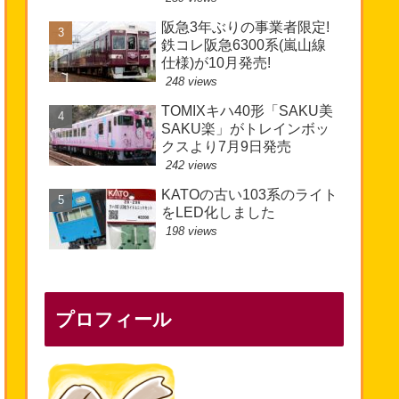
阪急3年ぶりの事業者限定!
鉄コレ阪急6300系(嵐山線
仕様)が10月発売!
248 views
TOMIXキハ40形「SAKU美
SAKU楽」がトレインボッ
クスより7月9日発売
242 views
KATOの古い103系のライト
をLED化しました
198 views
プロフィール