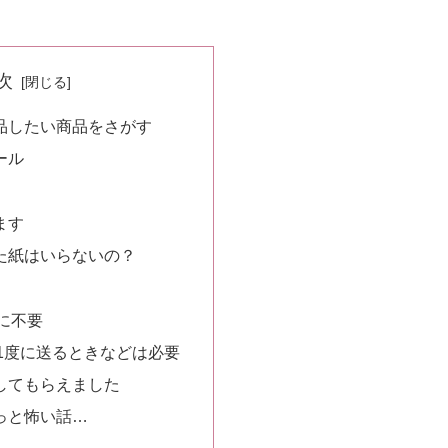
次
品したい商品をさがす
ール
ます
た紙はいらないの？
に不要
1度に送るときなどは必要
してもらえました
っと怖い話…