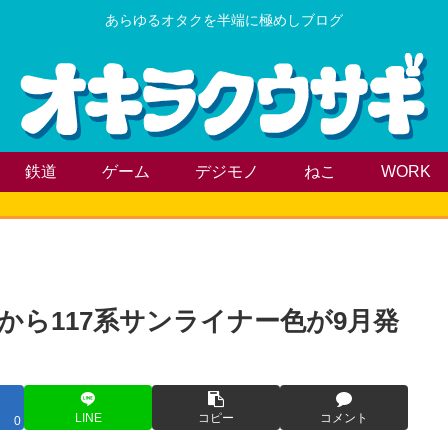
あらゆるオタクを半端に極めしブログ
鉄道
ゲーム
デジモノ
ねこ
WORK
から117系サンライナー色が9月発
LINE
コピー
コメント
0