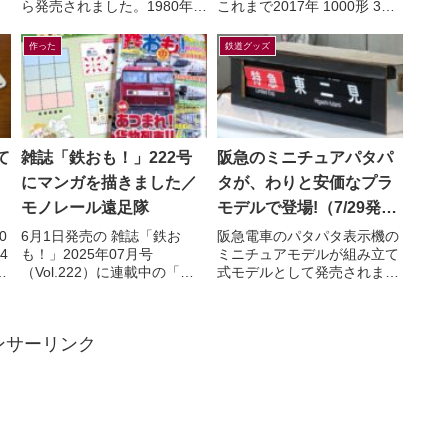
ら発売されました。1980年代
これまで2017年 1000形 3次
話
の鉄道少年だった私の心をつ
車（限定）2018年 7000系
ス
かんで離さなかったのが、こ
（一般2種・限定）2020年
作った
鉄道グッズ
の初代TGV。フランスの...
6000形...
て
雑誌「鉄おも！」222号
阪急のミニチュアパタパ
にマンガを描きました／
タが、わりと安価なプラ
モノレール遠足隊
モデルで登場!（7/29発
売）
0
6月1日発売の 雑誌「鉄お
阪急電車のパタパタ表示機の
4
も！」2025年07月号
ミニチュアモデルが組み立て
ん
（Vol.222）に連載中の「マ
式モデルとして発売されま
よ
ンガでんしゃ遠足隊」最新話
す。【7月29日(水)AM10:00
も
を描きました。今月は「また
発売】ミニチュアパタパタ表
がる？ぶらさがる？それゆ
示機が新登場！（HAN...
ンサーリンク
け...