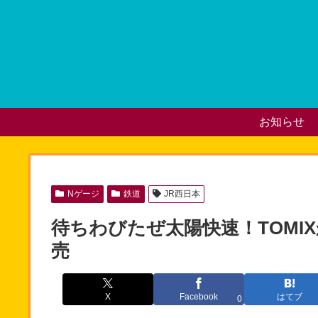
お知らせ
Nゲージ
鉄道
JR西日本
待ちわびたぜ太陽快速！TOMIX
売
X
Facebook
はてブ
0