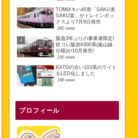
TOMIXキハ40形「SAKU美
SAKU楽」がトレインボッ
クスより7月9日発売
242 views
阪急3年ぶりの事業者限定!
鉄コレ阪急6300系(嵐山線
仕様)が10月発売!
230 views
KATOの古い103系のライト
をLED化しました
198 views
プロフィール