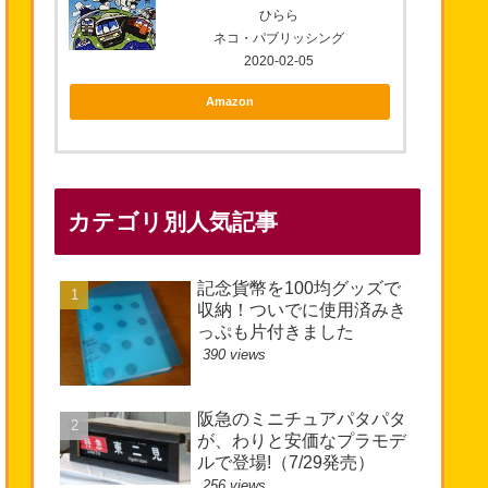
ひらら
ネコ・パブリッシング
2020-02-05
Amazon
カテゴリ別人気記事
記念貨幣を100均グッズで
収納！ついでに使用済みき
っぷも片付きました
390 views
阪急のミニチュアパタパタ
が、わりと安価なプラモデ
ルで登場!（7/29発売）
256 views