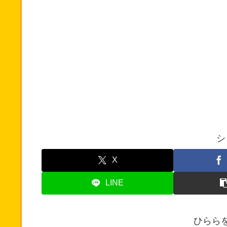
シ
X
LINE
ひらら