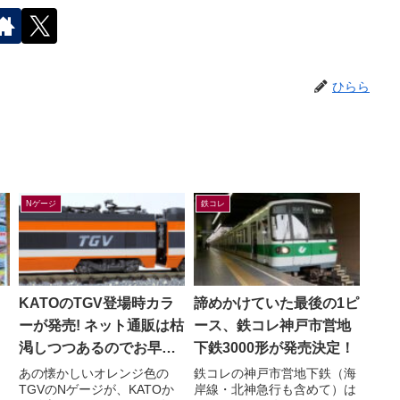
ひらら
Nゲージ
鉄コレ
KATOのTGV登場時カラ
諦めかけていた最後の1ピ
／
ーが発売! ネット通販は枯
ース、鉄コレ神戸市営地
広
渇しつつあるのでお早め
下鉄3000形が発売決定！
に!
あの懐かしいオレンジ色の
鉄コレの神戸市営地下鉄（海
TGVのNゲージが、KATOか
岸線・北神急行も含めて）は