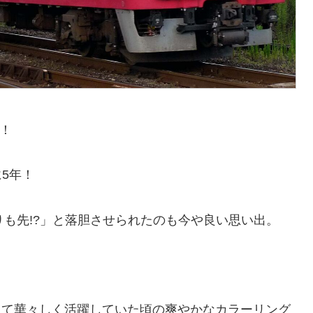
売！
に5年！
りも先!?」と落胆させられたのも今や良い思い出。
して華々しく活躍していた頃の爽やかなカラーリング