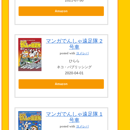
2021-07-30
Amazon
マンガでんしゃ遠足隊 2
号車
posted with
ヨメレバ
ひらら
ネコ・パブリッシング
2020-04-01
Amazon
マンガでんしゃ遠足隊 1
号車
posted with
ヨメレバ