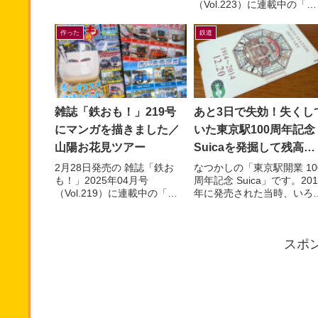
（Vol.223）に連載中の「マ
模型ファンの皆さんがご存知
ンガでんしゃ遠足隊」最新
の通り、先日TOMIXか...
を描きました。今月は「ア
作った
鉄道
トラムラインにのって広島
お...
雑誌「鉄おも！」219号
あと3日で失効！失くし
にマンガを描きました／
いた東京駅100周年記念
山陽お花見ツアー
Suicaを発掘して残高を
確認したら…
2月28日発売の 雑誌「鉄お
なつかしの「東京駅開業 10
も！」2025年04月号
周年記念 Suica」です。201
（Vol.219）に連載中の「マ
年に発売された当時、いろ
ンガでんしゃ遠足隊」最新話
な意味で話題になりました
を描きました。今月は「夢と
ね。記念アイテムなので、
ロマンの山陽お花見ツアー...
ったいなくて使わ...
スポ