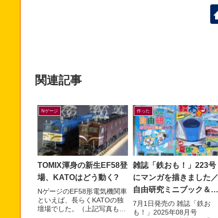
関連記事
Nゲージ
作った
TOMIX渾身の新生EF58登
雑誌「鉄おも！」223号
場、KATOはどう動く?
にマンガを描きました
自由研究ミニブック＆
NゲージのEF58形電気機関車
といえば、長らくKATOの独
島アストラムライン編
7月1日発売の 雑誌「鉄お
壇場でした。（上記写真も
も！」2025年08月号
KATO製）すでに多くの鉄道