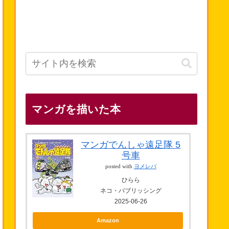
マンガを描いた本
マンガでんしゃ遠足隊 5
号車
posted with
ヨメレバ
ひらら
ネコ・パブリッシング
2025-06-26
Amazon