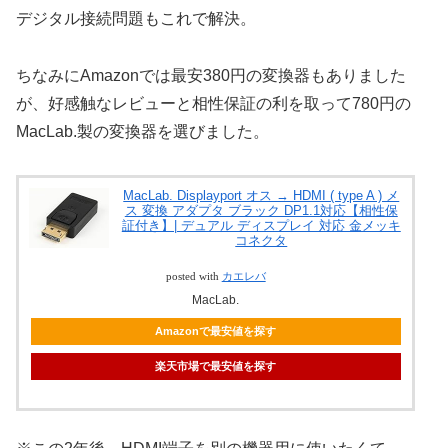
デジタル接続問題もこれで解決。
ちなみにAmazonでは最安380円の変換器もありました
が、好感触なレビューと相性保証の利を取って780円の
MacLab.製の変換器を選びました。
MacLab. Displayport オス → HDMI ( type A ) メ
ス 変換 アダプタ ブラック DP1.1対応【相性保
証付き】| デュアル ディスプレイ 対応 金メッキ
コネクタ
posted with
カエレバ
MacLab.
Amazonで最安値を探す
楽天市場で最安値を探す