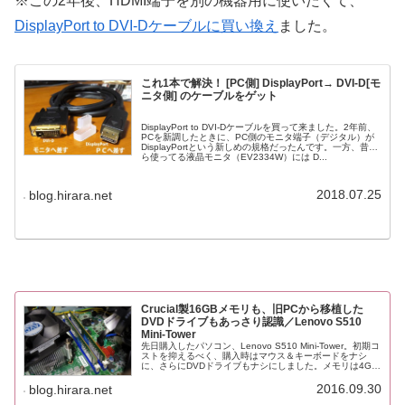
※この2年後、HDMI端子を別の機器用に使いたくて、
DisplayPort to DVI-Dケーブルに買い換え
ました。
これ1本で解決！ [PC側] DisplayPort→ DVI-D[モ
ニタ側] のケーブルをゲット
DisplayPort to DVI-Dケーブルを買って来ました。2年前、
PCを新調したときに、PC側のモニタ端子（デジタル）が
DisplayPortという新しめの規格だったんです。一方、昔か
ら使ってる液晶モニタ（EV2334W）には D...
2018.07.25
blog.hirara.net
Crucial製16GBメモリも、旧PCから移植した
DVDドライブもあっさり認識／Lenovo S510
Mini-Tower
先日購入したパソコン、Lenovo S510 Mini-Tower。初期コ
ストを抑えるべく、購入時はマウス＆キーボードをナシ
に、さらにDVDドライブもナシにしました。メモリは4GB
のままで後から別売の16GBに換装（後述します）。（で
もCP...
2016.09.30
blog.hirara.net