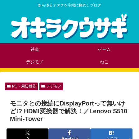
あらゆるオタクを半端に極めしブログ
鉄道
ゲーム
デジモノ
ねこ
PC・周辺機器
デジモノ
モニタとの接続にDisplayPortって無いけ
ど!? HDMI変換器で解決！／Lenovo S510
Mini-Tower
X
Facebook
はてブ