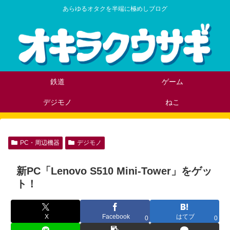
あらゆるオタクを半端に極めしブログ
鉄道
ゲーム
デジモノ
ねこ
PC・周辺機器
デジモノ
新PC「Lenovo S510 Mini-Tower」をゲッ
ト！
X
Facebook
はてブ
0
0