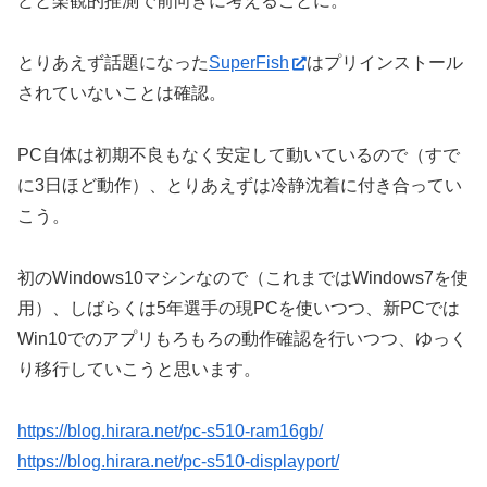
どと楽観的推測で前向きに考えることに。
とりあえず話題になった
SuperFish
はプリインストール
されていないことは確認。
PC自体は初期不良もなく安定して動いているので（すで
に3日ほど動作）、とりあえずは冷静沈着に付き合ってい
こう。
初のWindows10マシンなので（これまではWindows7を使
用）、しばらくは5年選手の現PCを使いつつ、新PCでは
Win10でのアプリもろもろの動作確認を行いつつ、ゆっく
り移行していこうと思います。
https://blog.hirara.net/pc-s510-ram16gb/
https://blog.hirara.net/pc-s510-displayport/