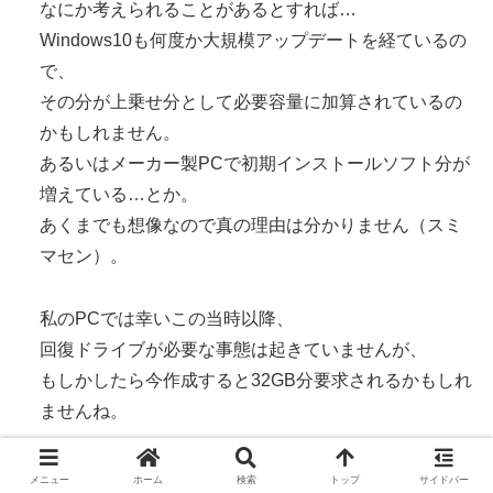
なにか考えられることがあるとすれば…
Windows10も何度か大規模アップデートを経ているの
で、
その分が上乗せ分として必要容量に加算されているの
かもしれません。
あるいはメーカー製PCで初期インストールソフト分が
増えている…とか。
あくまでも想像なので真の理由は分かりません（スミ
マセン）。
私のPCでは幸いこの当時以降、
回復ドライブが必要な事態は起きていませんが、
もしかしたら今作成すると32GB分要求されるかもしれ
ませんね。
※メールの件、問題無いです。
メニュー
ホーム
検索
トップ
サイドバー