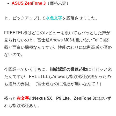
ASUS ZenFone 3
（価格未定）
と、ピックアップして
水色文字
を脱落させました。
FREETEL機はどこのレビューを覗いてもパッとした声が
見られないのと、富士通Arrows M03も数少ないFeliCa搭
載と面白い機種なんですが、性能のわりには割高感が否め
ないので。
今回調べていくうちに、
指紋認証の爆速起動
にビビッと来
たんですが、FREETELもArrowsも指紋認証が無かったの
も選外の要因。（富士通なのに指紋が無いなんて！）
残った
赤文字
の
Nexus 5X
、
P9 Lite
、
ZenFone 3
にはいず
れも指紋認証あり。