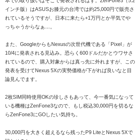
本での取り扱いはそこで発表されるはず。ZenFone3（5.2
インチ版）はASUSお膝元の台湾では約25,000円で販売さ
れているそうですが、日本に来たら+1万円とか平気でや
っちゃうからなぁ…。
また、GoogleからもNexusの次世代機である「Pixel」が
10/4に発表される見込み。恐らく600ドルだかとウワサさ
れているので、購入対象からは真っ先に外れますが、この
発表を受けてNexus 5Xの実勢価格が下がれば良いなと目
論見んでます。
2枚SIM同時使用OKの珍しさもあって、今一番気になって
いる機種はZenFone3なので、もし税込30,000円を切るな
らZenFone3にGOしたい気持ち。
30,000円を大きく超えるなら残ったP9 LiteとNexus 5Xで