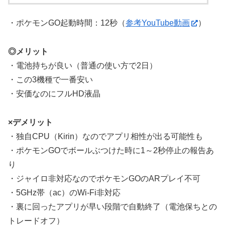
・ポケモンGO起動時間：12秒（
参考YouTube動画
）
◎メリット
・電池持ちが良い（普通の使い方で2日）
・この3機種で一番安い
・安価なのにフルHD液晶
×デメリット
・独自CPU（Kirin）なのでアプリ相性が出る可能性も
・ポケモンGOでボールぶつけた時に1～2秒停止の報告あ
り
・ジャイロ非対応なのでポケモンGOのARプレイ不可
・5GHz帯（ac）のWi-Fi非対応
・裏に回ったアプリが早い段階で自動終了（電池保ちとの
トレードオフ）