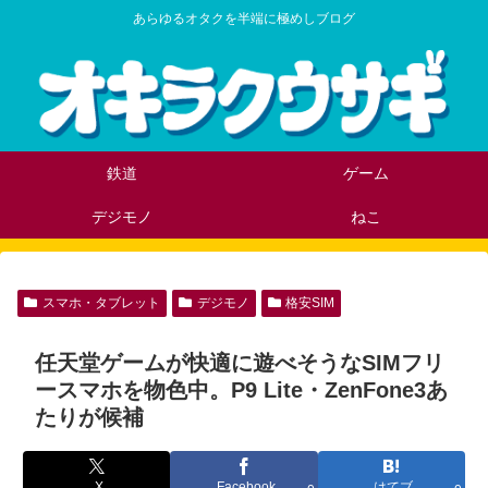
あらゆるオタクを半端に極めしブログ
鉄道
ゲーム
デジモノ
ねこ
スマホ・タブレット
デジモノ
格安SIM
任天堂ゲームが快適に遊べそうなSIMフリ
ースマホを物色中。P9 Lite・ZenFone3あ
たりが候補
X
Facebook
はてブ