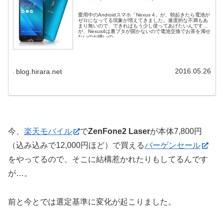
愛用中のAndroidスマホ「Nexus 4」が、朝起きたら電池が
ゼロになってる現象が増えてきました。速度的な不満もあ
まり無いので、できればもう少し使ってあげたいんです
が、Nexus4は裏ブタが開かないので電池交換でお茶を濁せ
ないのが痛いの...
2016.05.26
blog.hirara.net
今、
楽天モバイル
で
ZenFone2 Laser
が本体7,800円
（込み込みで12,000円ほど）で買える
バーゲンセール
をやってるので、そこに結構惹かれたりもしてるんです
が…。
前と今とでは選定基準に変化が起こりました。