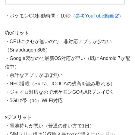
・ポケモンGO起動時間：10秒（
参考YouTube動画
）
◎メリット
・CPUにクセが無いので、非対応アプリが少ない
（Snapdragon 808）
・Google製なので最新OS対応が早い（既にAndroid 7が配
信中）
・余計なアプリがほぼ無い
・NFC搭載（Suica、ICOCAの残高を読み取れる）
・ジャイロ対応なのでポケモンGOもARプレイOK
・5GHz帯（ac）Wi-Fi対応
×デメリット
・電池持ちが悪い（普通の使い方で1日）
・SIMフリー版は並行輸入品なので購入にハードル