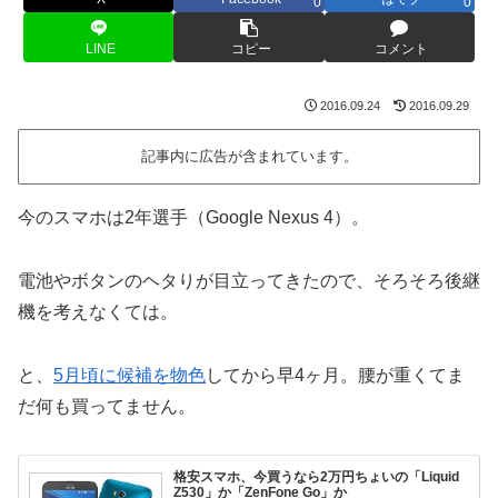
0
0
LINE
コピー
コメント
2016.09.24
2016.09.29
記事内に広告が含まれています。
今のスマホは2年選手（Google Nexus 4）。
電池やボタンのヘタりが目立ってきたので、そろそろ後継
機を考えなくては。
と、
5月頃に候補を物色
してから早4ヶ月。腰が重くてま
だ何も買ってません。
格安スマホ、今買うなら2万円ちょいの「Liquid
Z530」か「ZenFone Go」か