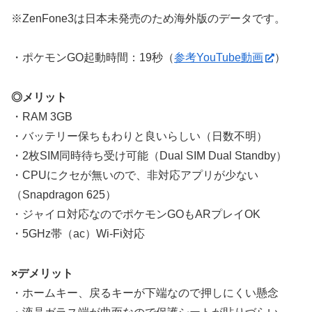
※ZenFone3は日本未発売のため海外版のデータです。
・ポケモンGO起動時間：19秒（
参考YouTube動画
）
◎メリット
・RAM 3GB
・バッテリー保ちもわりと良いらしい（日数不明）
・2枚SIM同時待ち受け可能（Dual SIM Dual Standby）
・CPUにクセが無いので、非対応アプリが少ない
（Snapdragon 625）
・ジャイロ対応なのでポケモンGOもARプレイOK
・5GHz帯（ac）Wi-Fi対応
×デメリット
・ホームキー、戻るキーが下端なので押しにくい懸念