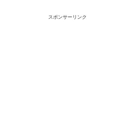
情報だけ書くのも何なので、カン
新話を描きました。今月は「また
タ...
がる？ぶらさがる？それゆけ...
スポンサーリンク