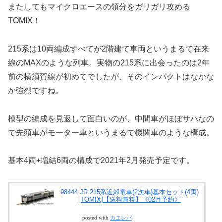
またしてもマイクロエースの領分をガリガリ攻める
TOMIX！
215系は10両編成すべてが2階建て車両というまるで在来
線のMAXのような列車。実物の215系に出会ったのは2年
前の横須賀線が初めてでしたが、そのインパクトはなかな
か強烈ですね。
模型の編成を見返して面白いのが、中間車がほぼサハなの
で先頭車がモーター車というまるで機関車のような構成。
基本4両+増結6両の構成で2021年2月発売予定です。
98444 JR 215系近郊電車(2次車)基本セット(4両)
[TOMIX]【送料無料】《02月予約》
posted with
カエレバ