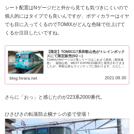
シート配置はNゲージだと外から見ても気づきにくいので
個人的にはタイプでも良いんですが、ボディカラーはイヤ
でも目に入ってくるのでTOMIXがどんな色味で仕上げて
くるか注目したいですね。
【限定】TOMIX117系和歌山色がトレインボック
スにて限定販売(9/2～)
TOMIXのNゲージ117系シリーズはこれまで原色（新快速
色）、福知山色、WEST EXPRESS銀河と発売されてきま
したが、和歌山色もラインナップに加わります。ただし一
般販売ではなく、通販のトレインボックス限定販売。
TOMIX製 Nゲージ...
2021.08.30
blog.hirara.net
さらに「おっ」と感じたのが223系2000番代。
ひさびさの転落防止幌ナシの姿で登場！