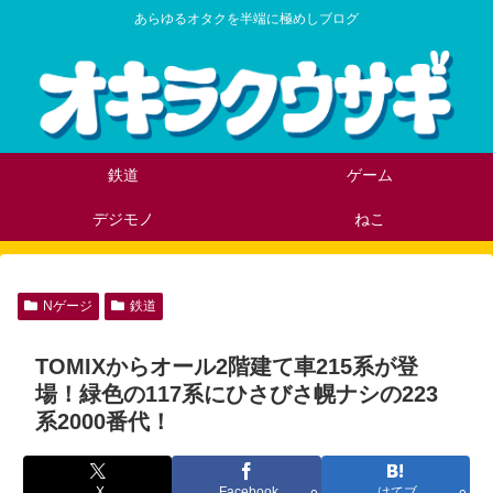
あらゆるオタクを半端に極めしブログ
鉄道
ゲーム
デジモノ
ねこ
Nゲージ
鉄道
TOMIXからオール2階建て車215系が登
場！緑色の117系にひさびさ幌ナシの223
系2000番代！
X
Facebook
はてブ