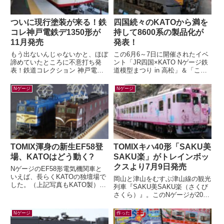
ついに現行塗装が来る！鉄
四国続々のKATOから満を
コレ神戸電鉄デ1350形が
持して8600系の製品化が
11月発売
発表！
もう出ないんじゃないかと、ほぼ
この6月6～7日に開催されたイベ
諦めていたところに不意打ち発
ント「JR四国×KATO Nゲージ鉄
表！鉄道コレクション 神戸電鉄
道模型まつり in 高松」＆「こと
デ1350形(新塗装)4両セット(ジオ
でん鉄道模型EXPO」にて、鉄道
コレ) 鉄コレの神鉄1000系列と...
模型メーカー各社から四国の...
Nゲージ
Nゲージ
TOMIX渾身の新生EF58登
TOMIXキハ40形「SAKU美
場、KATOはどう動く?
SAKU楽」がトレインボッ
クスより7月9日発売
NゲージのEF58形電気機関車と
いえば、長らくKATOの独壇場で
岡山と津山をむすぶ津山線の観光
した。（上記写真もKATO製）す
列車『SAKU美SAKU楽（さくび
でに多くの鉄道模型ファンの皆さ
さくら）』。このNゲージが2026
んがご存知の通り、先日TOMIX
年7月9日(木) 正午～ トレインボ
か...
ックスにて限定販売されます...
Nゲージ
作った