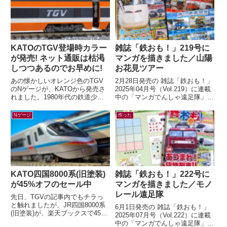
KATOのTGV登場時カラー
雑誌「鉄おも！」219号に
が発売! ネット通販は枯渇
マンガを描きました／山陽
しつつあるのでお早めに!
お花見ツアー
あの懐かしいオレンジ色のTGV
2月28日発売の 雑誌「鉄おも！」
のNゲージが、KATOから発売さ
2025年04月号（Vol.219）に連載
れました。1980年代の鉄道少年
中の「マンガでんしゃ遠足隊」最
だった私の心をつかんで離さなか
新話を描きました。今月は「夢と
ったのが、この初代TGV。フラ
ロマンの山陽お花見ツアー...
Nゲージ
作った
ンスの...
KATO四国8000系(旧塗装)
雑誌「鉄おも！」222号に
が45%オフのセール中
マンガを描きました／モノ
レール遠足隊
先日、TGVの記事内でもチラっ
と触れましたが、JR四国8000系
6月1日発売の 雑誌「鉄おも！」
(旧塗装)が、楽天ブックスで45%
2025年07月号（Vol.222）に連載
オフの大幅セール中です。セール
中の「マンガでんしゃ遠足隊」最