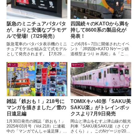
阪急のミニチュアパタパタ
四国続々のKATOから満を
が、わりと安価なプラモデ
持して8600系の製品化が
ルで登場!（7/29発売）
発表！
阪急電車のパタパタ表示機のミニ
この6月6～7日に開催されたイベ
チュアモデルが組み立て式モデル
ント「JR四国×KATO Nゲージ鉄
として発売されます。【7月29日
道模型まつり in 高松」＆「こと
(水)AM10:00発売】ミニチュアパ
でん鉄道模型EXPO」にて、鉄道
タパタ表示機が新登場！（HAN...
模型メーカー各社から四国の...
作った
Nゲージ
雑誌「鉄おも！」218号に
TOMIXキハ40形「SAKU美
マンガを描きました／雪の
SAKU楽」がトレインボッ
日遠足編
クスより7月9日発売
1月30日発売の雑誌「鉄おも！」
岡山と津山をむすぶ津山線の観光
2025年03月号（Vol.218）に連載
列車『SAKU美SAKU楽（さくび
中の「マンガでんしゃ遠足隊」最
さくら）』。このNゲージが2026
新話を描きました。今月は「行っ
年7月9日(木) 正午～ トレインボ