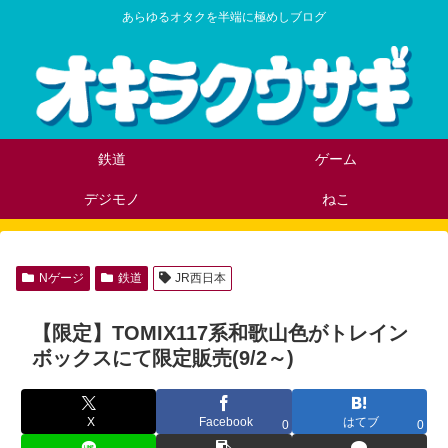
あらゆるオタクを半端に極めしブログ
鉄道
ゲーム
デジモノ
ねこ
Nゲージ
鉄道
JR西日本
【限定】TOMIX117系和歌山色がトレイン
ボックスにて限定販売(9/2～)
X
Facebook
はてブ
0
0