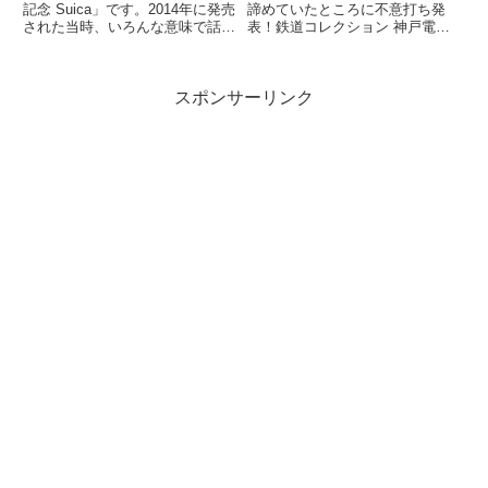
記念 Suica」です。2014年に発売
諦めていたところに不意打ち発
された当時、いろんな意味で話題
表！鉄道コレクション 神戸電鉄
になりましたよね。記念アイテム
デ1350形(新塗装)4両セット(ジオ
なので、もったいなくて使わ...
コレ) 鉄コレの神鉄1000系列と...
スポンサーリンク