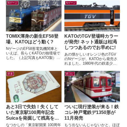
たことある？雪の日の遠足！...
ックスにて限定販売されます...
Nゲージ
Nゲージ
TOMIX渾身の新生EF58登
KATOのTGV登場時カラー
場、KATOはどう動く?
が発売! ネット通販は枯渇
しつつあるのでお早めに!
NゲージのEF58形電気機関車と
いえば、長らくKATOの独壇場で
あの懐かしいオレンジ色のTGV
した。（上記写真もKATO製）す
のNゲージが、KATOから発売さ
でに多くの鉄道模型ファンの皆さ
れました。1980年代の鉄道少年
んがご存知の通り、先日TOMIX
だった私の心をつかんで離さなか
か...
ったのが、この初代TGV。フラ
鉄道
鉄コレ
ンスの...
あと3日で失効！失くして
ついに現行塗装が来る！鉄
いた東京駅100周年記念
コレ神戸電鉄デ1350形が
Suicaを発掘して残高を確
11月発売
認したら…
なつかしの「東京駅開業 100周年
もう出ないんじゃないかと、ほぼ