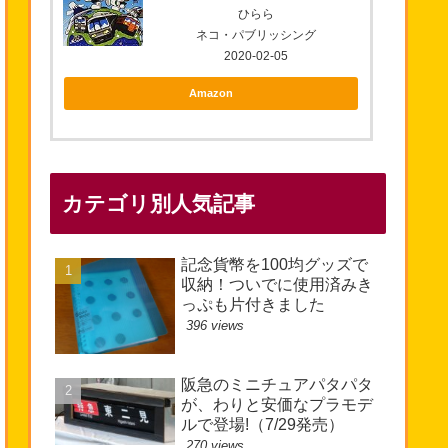
ひらら
ネコ・パブリッシング
2020-02-05
Amazon
カテゴリ別人気記事
記念貨幣を100均グッズで
収納！ついでに使用済みき
っぷも片付きました
396 views
阪急のミニチュアパタパタ
が、わりと安価なプラモデ
ルで登場!（7/29発売）
270 views