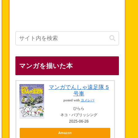
マンガを描いた本
マンガでんしゃ遠足隊 5
号車
posted with
ヨメレバ
ひらら
ネコ・パブリッシング
2025-06-26
Amazon