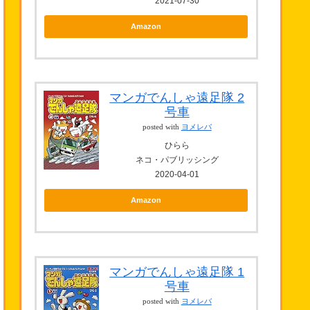
2021-07-30
Amazon
マンガでんしゃ遠足隊 2
号車
posted with
ヨメレバ
ひらら
ネコ・パブリッシング
2020-04-01
Amazon
マンガでんしゃ遠足隊 1
号車
posted with
ヨメレバ