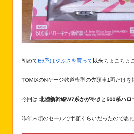
初めて
E5系はやぶさを買って
以来ちょこちょ
TOMIXのNゲージ鉄道模型の先頭車1両だけ
今回は
北陸新幹線W7系かがやき
と
500系ハ
昨年末頃のセールで半額くらいだったので思