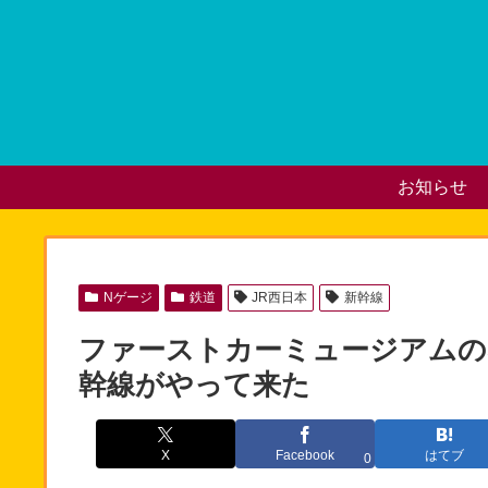
お知らせ
Nゲージ
鉄道
JR西日本
新幹線
ファーストカーミュージアムの5
幹線がやって来た
X
Facebook
はてブ
0