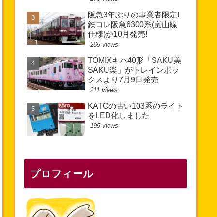
阪急3年ぶりの事業者限定!
鉄コレ阪急6300系(嵐山線
仕様)が10月発売!
265 views
TOMIXキハ40形「SAKU美
SAKU楽」がトレインボッ
クスより7月9日発売
211 views
KATOの古い103系のライト
をLED化しました
195 views
プロフィール