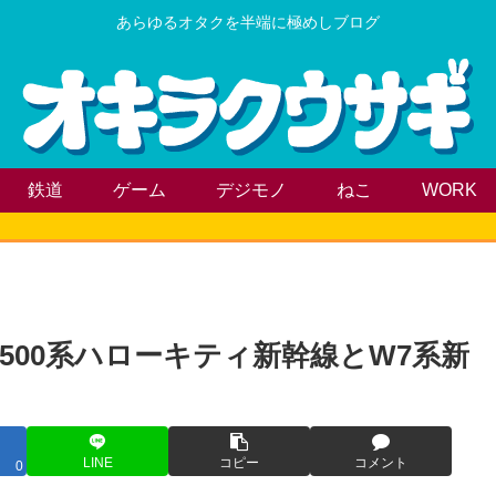
あらゆるオタクを半端に極めしブログ
鉄道
ゲーム
デジモノ
ねこ
WORK
00系ハローキティ新幹線とW7系新
LINE
コピー
コメント
0