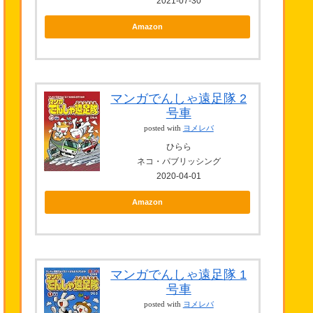
2021-07-30
Amazon
マンガでんしゃ遠足隊 2
号車
posted with
ヨメレバ
ひらら
ネコ・パブリッシング
2020-04-01
Amazon
マンガでんしゃ遠足隊 1
号車
posted with
ヨメレバ