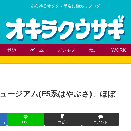
あらゆるオタクを半端に極めしブログ
鉄道
ゲーム
デジモノ
ねこ
WORK
ージアム(E5系はやぶさ)、ほぼ
LINE
コピー
コメント
0