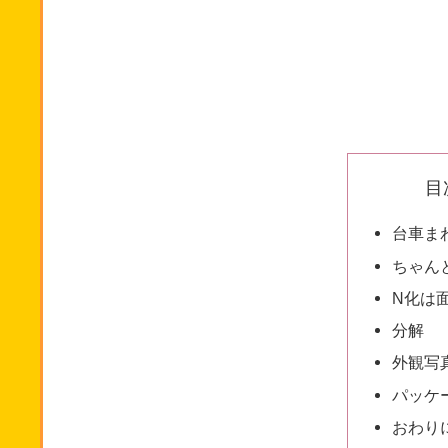
目
台車ま
ちゃん
N化は
分解
外観写
パッケ
おわり