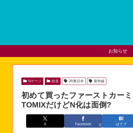
お知らせ
Nゲージ
鉄道
JR東日本
新幹線
初めて買ったファーストカーミュ
TOMIXだけどN化は面倒?
X
Facebook
はてブ
0