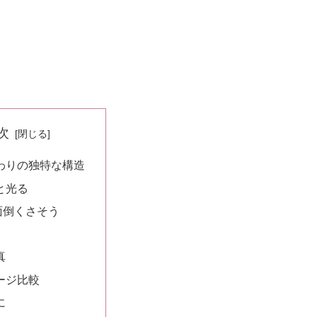
次
わりの独特な構造
と光る
面倒くさそう
真
ージ比較
に