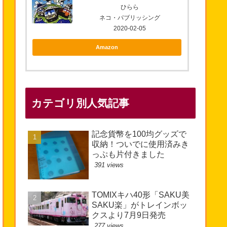
ひらら
ネコ・パブリッシング
2020-02-05
Amazon
カテゴリ別人気記事
記念貨幣を100均グッズで
収納！ついでに使用済みき
っぷも片付きました
391 views
TOMIXキハ40形「SAKU美
SAKU楽」がトレインボッ
クスより7月9日発売
277 views