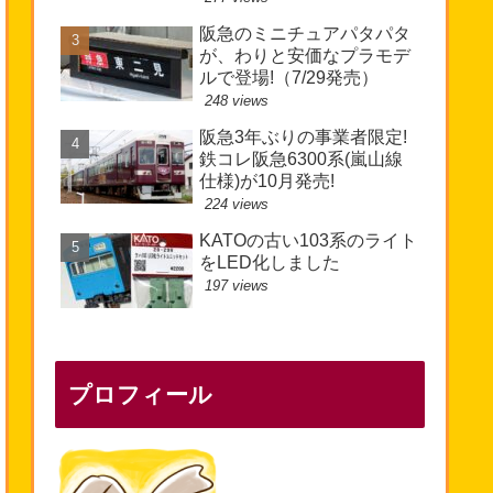
阪急のミニチュアパタパタ
が、わりと安価なプラモデ
ルで登場!（7/29発売）
248 views
阪急3年ぶりの事業者限定!
鉄コレ阪急6300系(嵐山線
仕様)が10月発売!
224 views
KATOの古い103系のライト
をLED化しました
197 views
プロフィール