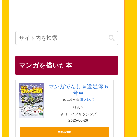
マンガを描いた本
マンガでんしゃ遠足隊 5
号車
posted with
ヨメレバ
ひらら
ネコ・パブリッシング
2025-06-26
Amazon