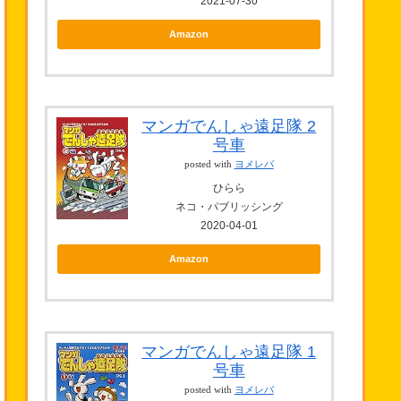
2021-07-30
Amazon
マンガでんしゃ遠足隊 2
号車
posted with
ヨメレバ
ひらら
ネコ・パブリッシング
2020-04-01
Amazon
マンガでんしゃ遠足隊 1
号車
posted with
ヨメレバ