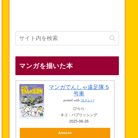
マンガを描いた本
マンガでんしゃ遠足隊 5
号車
posted with
ヨメレバ
ひらら
ネコ・パブリッシング
2025-06-26
Amazon