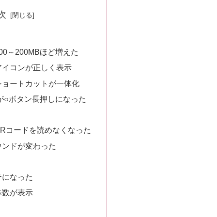
次
0～200MBほど増えた
アイコンが正しく表示
ショートカットが一体化
起動が○ボタン長押しになった
QRコードを読めなくなった
ウンドが変わった
化
テになった
歩数が表示