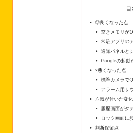
目
◎良くなった点
空きメモリが10
常駐アプリの
通知パネルと
Googleの
×悪くなった点
標準カメラで
アラーム用サ
△気が付いた変
履歴画面がタ
ロック画面に
判断保留点