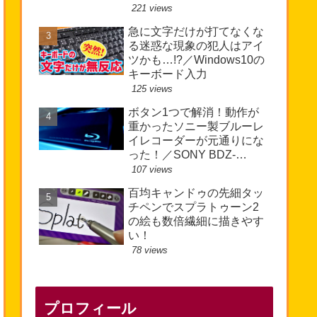
221 views
急に文字だけが打てなくな
る迷惑な現象の犯人はアイ
ツかも…!?／Windows10の
キーボード入力
125 views
ボタン1つで解消！動作が
重かったソニー製ブルーレ
イレコーダーが元通りにな
った！／SONY BDZ-
EW510
107 views
百均キャンドゥの先細タッ
チペンでスプラトゥーン2
の絵も数倍繊細に描きやす
い！
78 views
プロフィール