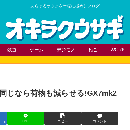
あらゆるオタクを半端に極めしブログ
鉄道
ゲーム
デジモノ
ねこ
WORK
じなら荷物も減らせる!GX7mk2
LINE
コピー
コメント
0