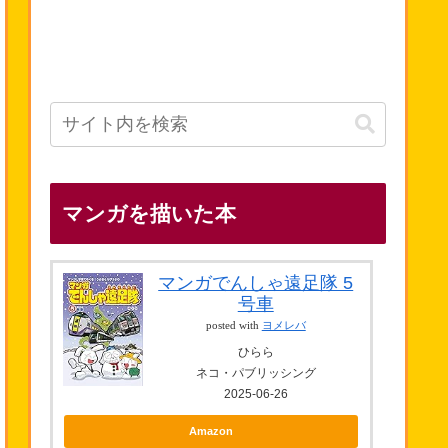
マンガを描いた本
マンガでんしゃ遠足隊 5
号車
posted with
ヨメレバ
ひらら
ネコ・パブリッシング
2025-06-26
Amazon