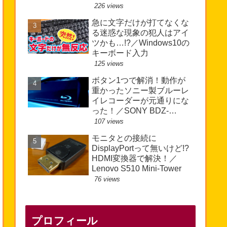
226 views
急に文字だけが打てなくな
る迷惑な現象の犯人はアイ
ツかも…!?／Windows10の
キーボード入力
125 views
ボタン1つで解消！動作が
重かったソニー製ブルーレ
イレコーダーが元通りにな
った！／SONY BDZ-
EW510
107 views
モニタとの接続に
DisplayPortって無いけど!?
HDMI変換器で解決！／
Lenovo S510 Mini-Tower
76 views
プロフィール