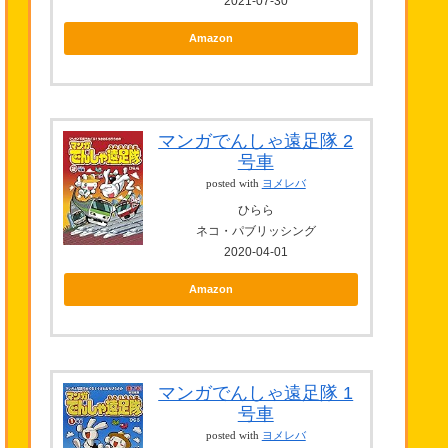
2021-07-30
Amazon
マンガでんしゃ遠足隊 2
号車
posted with
ヨメレバ
ひらら
ネコ・パブリッシング
2020-04-01
Amazon
マンガでんしゃ遠足隊 1
号車
posted with
ヨメレバ