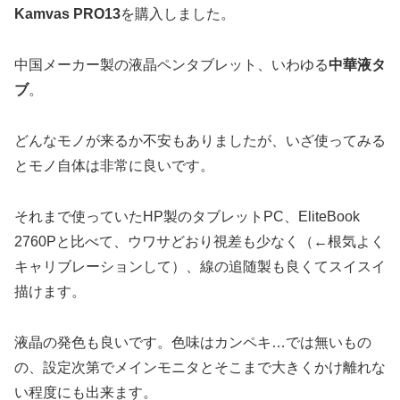
Kamvas PRO13
を購入しました。
中国メーカー製の液晶ペンタブレット、いわゆる
中華液タ
ブ
。
どんなモノが来るか不安もありましたが、いざ使ってみる
とモノ自体は非常に良いです。
それまで使っていたHP製のタブレットPC、EliteBook
2760Pと比べて、ウワサどおり視差も少なく（←根気よく
キャリブレーションして）、線の追随製も良くてスイスイ
描けます。
液晶の発色も良いです。色味はカンペキ…では無いもの
の、設定次第でメインモニタとそこまで大きくかけ離れな
い程度にも出来ます。