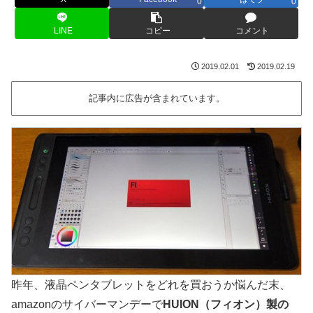
0
0
LINE
コピー
コメント
2019.02.01
2019.02.19
記事内に広告が含まれています。
昨年、液晶ペンタブレットをどれを買おうか悩んだ末、
amazonのサイバーマンデーで
HUION（フィオン）製の