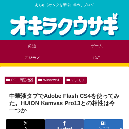
あらゆるオタクを半端に極めしブログ
鉄道
ゲーム
デジモノ
ねこ
PC・周辺機器
Windows10
デジモノ
中華液タブでAdobe Flash CS4を使ってみ
た。HUION Kamvas Pro13との相性は今
一つか
X
Facebook
はてブ