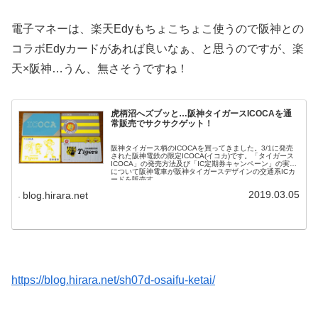
電子マネーは、楽天Edyもちょこちょこ使うので阪神との
コラボEdyカードがあれば良いなぁ、と思うのですが、楽
天×阪神…うん、無さそうですね！
虎柄沼へズブッと…阪神タイガースICOCAを通
常販売でサクサクゲット！
阪神タイガース柄のICOCAを買ってきました。3/1に発売
された阪神電鉄の限定ICOCA(イコカ)です。「タイガース
ICOCA」の発売方法及び「IC定期券キャンペーン」の実施
について阪神電車が阪神タイガースデザインの交通系ICカ
ードを販売す...
2019.03.05
blog.hirara.net
https://blog.hirara.net/sh07d-osaifu-ketai/