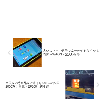
古いスマホで電子マネーが使えなくなる
恐怖～WAON・楽天Edy等
南風か? 特企品か? 迷うぜKATOの四国
2000系！国電・EF200も再生産