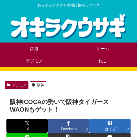
あらゆるオタクを半端に極めしブログ
鉄道
ゲーム
デジモノ
ねこ
デジモノ
阪神
阪神ICOCAの勢いで阪神タイガース
WAONもゲット！
X
Facebook
はてブ
0
0