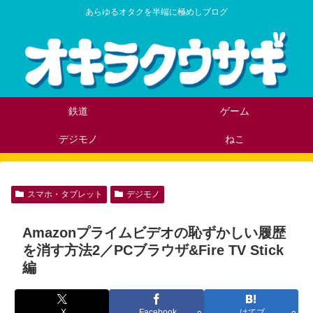
あらゆるオタクを半端に極めしブログ
鉄道
ゲーム
デジモノ
ねこ
スマホ・タブレット
デジモノ
Amazonプライムビデオの恥ずかしい履歴
を消す方法2／PCブラウザ&Fire TV Stick
編
X
Facebook
はてブ