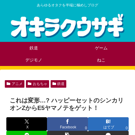
あらゆるオタクを半端に極めしブログ
鉄道
ゲーム
デジモノ
ねこ
アニメ
おもちゃ
鉄道
これは変形…? ハッピーセットのシンカリ
オンZからE5ヤマノテをゲット！
X
Facebook
はてブ
0
0