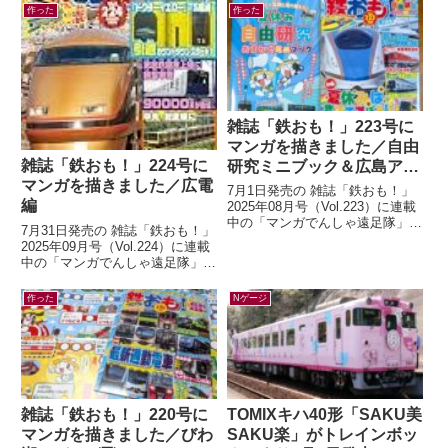
作った
作った
雑誌「鉄おも！」223号に
マンガを描きました／自由
雑誌「鉄おも！」224号に
研究ミニブック＆広島アス
マンガを描きました／広電
トラムライン編
7月1日発売の 雑誌「鉄おも！」
編
2025年08月号（Vol.223）に連載
中の「マンガでんしゃ遠足隊」最
7月31日発売の 雑誌「鉄おも！」
新話を描きました。今月は「アス
2025年09月号（Vol.224）に連載
トラムラインにのって広島お...
中の「マンガでんしゃ遠足隊」最
新話を描きました。今月は「広島
の路面電車で いくぜ！広...
作った
Nゲージ
雑誌「鉄おも！」220号に
TOMIXキハ40形「SAKU美
マンガを描きました／びわ
SAKU楽」がトレインボッ