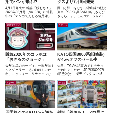
湖でパンが飛ぶ!?
クスより7月9日発売
4月1日発売の 雑誌「鉄おも！」
岡山と津山をむすぶ津山線の観光
2025年05月号（Vol.220）に連載
列車『SAKU美SAKU楽（さくび
中の「マンガでんしゃ遠足隊」最
さくら）』。このNゲージが2026
新話を描きました。今月は「びわ
年7月9日(木) 正午～ トレインボ
湖のしっぽでパンが飛んだ！...
ックスにて限定販売されます...
鉄道できごと
Nゲージ
阪急2026年のコラボは
KATO四国8000系(旧塗装)
「おさるのジョージ」
が45%オフのセール中
去年は星のカービィ、一昨年はト
先日、TGVの記事内でもチラっ
ムとジェリー、その前はちいか
と触れましたが、JR四国8000系
わ、ミッフィー、リラックマなど
(旧塗装)が、楽天ブックスで45%
など。すっかり毎年恒例行事とな
オフの大幅セール中です。セール
った有名キャラクターと阪急電車
情報だけ書くのも何なので、カン
Nゲージ
作った
のコラボレー...
タ...
四国続々のKATOから満を
雑誌「鉄おも！」221号に