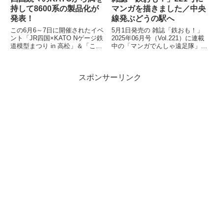
持して8600系の製品化が
マンガを描きました／中央
発表！
線発ぶどうの駅へ
この6月6～7日に開催されたイベ
5月1日発売の 雑誌「鉄おも！」
ント「JR四国×KATO Nゲージ鉄
2025年06月号（Vol.221）に連載
道模型まつり in 高松」＆「こと
中の「マンガでんしゃ遠足隊」最
でん鉄道模型EXPO」にて、鉄道
新話を描きました。今月は「中央
模型メーカー各社から四国の...
線発！まいごの快速とぶどう...
スポンサーリンク