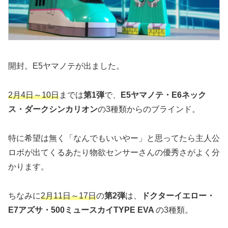
開封。E5ヤマノテが出ました。
2月4日～10日
までは
第1弾
で、
E5ヤマノテ・E6ネック
ス・ダークシンカリオン
の3種類からのブラインド。
特に希望は無く「なんでもいいやー」と思ってたら主人公
ロボが出てくるあたり物欲センサーさんの優秀さがよく分
かります。
ちなみに
2月11日～17日
の
第2弾
は、
ドクターイエロー・
E7アズサ・500ミュースカイTYPE EVA
の3種類。