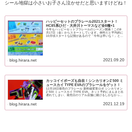
シール地獄は小さいお子さん泣かせだと思いますけどね！
ハッピーセットのプラレール2021スタート！
HC85系ひだ・大井川トーマスなど全8種+1
今年もハッピーセットプラレールのシーズン開幕！この9
月17日（金）からスタートしています。例年だと平均的に
10月頃スタートな記憶があるので「今年は早いな！」とビ
ックリしました。ひとまず2つ購入。開封する前に、まず
は今年2021年のラインナッ...
2021.09.20
blog.hirara.net
カッコイイポーズも自在！シンカリオンZ 500 ミ
ュースカイ TYPE EVAのプラレールをゲット！
12月18日発売のプラレール 新幹線変形ロボ シンカリオン
Z 500 ミュースカイ TYPE EVA。ネット予約にまんまと出
遅れてしまい、発売日のリアル店舗に賭けるしかなかった
ので、朝一で近場のジョーシンへ。なんとかゲットできま
した！500...
2021.12.19
blog.hirara.net