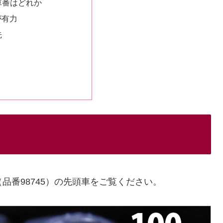
車番はどれか
が有力
先
代（品番98745）の先頭車をご覧ください。