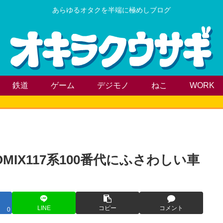
あらゆるオタクを半端に極めしブログ
鉄道
ゲーム
デジモノ
ねこ
WORK
IX117系100番代にふさわしい車
LINE
コピー
コメント
0