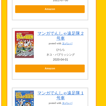
2021-07-30
Amazon
マンガでんしゃ遠足隊 2
号車
posted with
ヨメレバ
ひらら
ネコ・パブリッシング
2020-04-01
Amazon
マンガでんしゃ遠足隊 1
号車
posted with
ヨメレバ