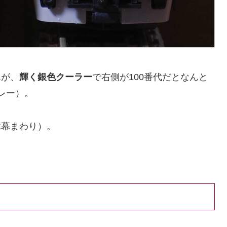
んが、
輝く銀色クーラー
で右側が100番代だとなんと
レー）。
示幕まわり）。