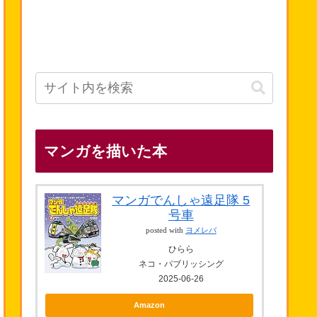
マンガを描いた本
マンガでんしゃ遠足隊 5
号車
posted with
ヨメレバ
ひらら
ネコ・パブリッシング
2025-06-26
Amazon