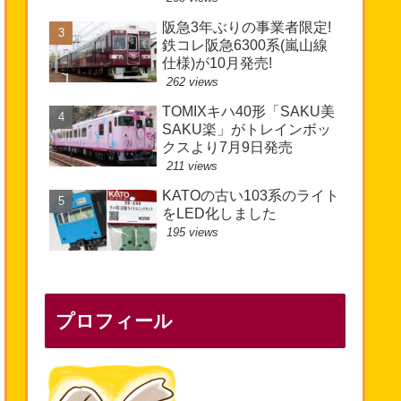
阪急3年ぶりの事業者限定!
鉄コレ阪急6300系(嵐山線
仕様)が10月発売!
262 views
TOMIXキハ40形「SAKU美
SAKU楽」がトレインボッ
クスより7月9日発売
211 views
KATOの古い103系のライト
をLED化しました
195 views
プロフィール