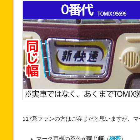
117系ファンの方はご存じだと思いますが、
マーク両横の茶色が
同じ幅
（
細帯
）