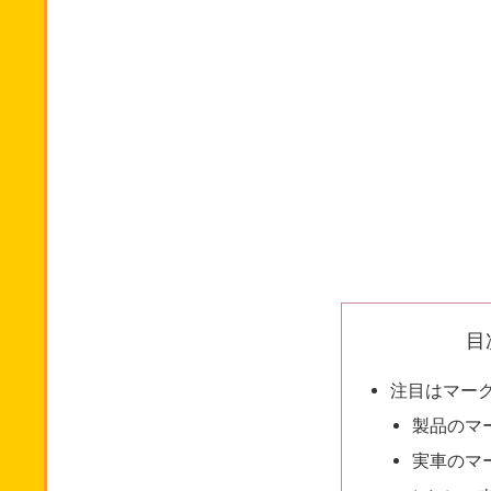
目
注目はマー
製品のマ
実車のマ