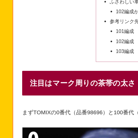
ふさわしい
102編成
参考リンク
101編成
102編成
103編成
注目はマーク周りの茶帯の太さ
まずTOMIXの0番代（品番98696）と100番