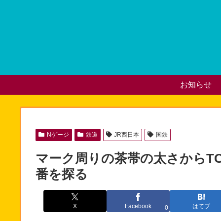
お知らせ
Nゲージ
鉄道
JR西日本
国鉄
マーク周りの茶帯の太さからTOM
番を探る
X
Facebook
はてブ
0