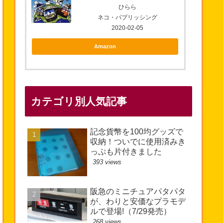
ひらら
ネコ・パブリッシング
2020-02-05
Amazon
カテゴリ別人気記事
記念貨幣を100均グッズで
収納！ついでに使用済みき
っぷも片付きました
393 views
阪急のミニチュアパタパタ
が、わりと安価なプラモデ
ルで登場!（7/29発売）
268 views