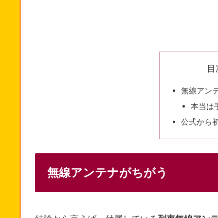
目
無線アン
本当は
公式から
無線アンテナがちがう