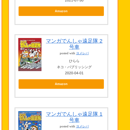
2021-07-30
Amazon
マンガでんしゃ遠足隊 2
号車
posted with
ヨメレバ
ひらら
ネコ・パブリッシング
2020-04-01
Amazon
マンガでんしゃ遠足隊 1
号車
posted with
ヨメレバ