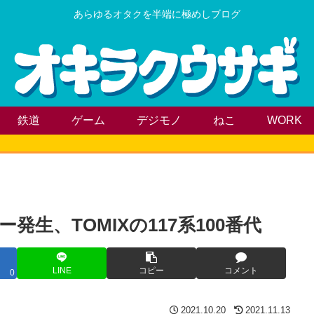
あらゆるオタクを半端に極めしブログ
鉄道
ゲーム
デジモノ
ねこ
WORK
生、TOMIXの117系100番代
LINE
コピー
コメント
0
2021.10.20
2021.11.13