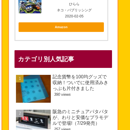
ひらら
ネコ・パブリッシング
2020-02-05
Amazon
カテゴリ別人気記事
記念貨幣を100均グッズで
収納！ついでに使用済みき
っぷも片付きました
390 views
阪急のミニチュアパタパタ
が、わりと安価なプラモデ
ルで登場!（7/29発売）
257 views