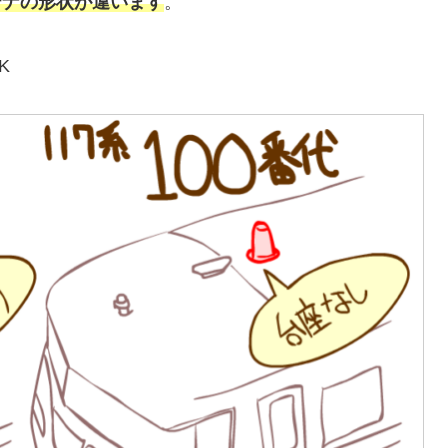
テナの形状が違います
。
K