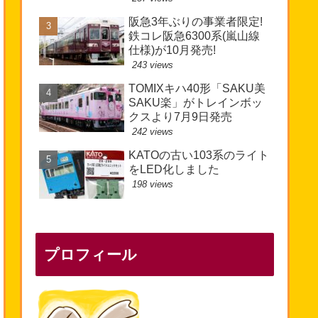
阪急3年ぶりの事業者限定!
鉄コレ阪急6300系(嵐山線
仕様)が10月発売!
243 views
TOMIXキハ40形「SAKU美
SAKU楽」がトレインボッ
クスより7月9日発売
242 views
KATOの古い103系のライト
をLED化しました
198 views
プロフィール