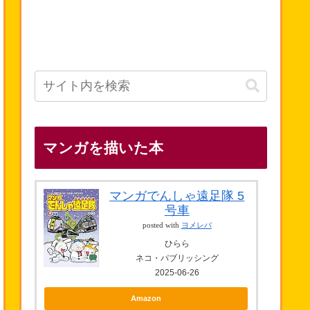
マンガを描いた本
マンガでんしゃ遠足隊 5
号車
posted with
ヨメレバ
ひらら
ネコ・パブリッシング
2025-06-26
Amazon