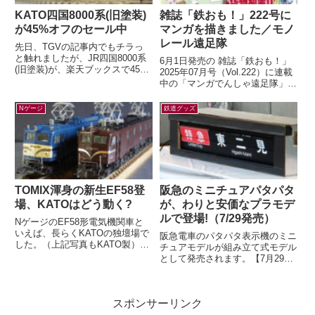
KATO四国8000系(旧塗装)
雑誌「鉄おも！」222号に
が45%オフのセール中
マンガを描きました／モノ
レール遠足隊
先日、TGVの記事内でもチラっ
と触れましたが、JR四国8000系
6月1日発売の 雑誌「鉄おも！」
(旧塗装)が、楽天ブックスで45%
2025年07月号（Vol.222）に連載
オフの大幅セール中です。セール
中の「マンガでんしゃ遠足隊」最
情報だけ書くのも何なので、カン
新話を描きました。今月は「また
タ...
がる？ぶらさがる？それゆけ...
Nゲージ
鉄道グッズ
TOMIX渾身の新生EF58登
阪急のミニチュアパタパタ
場、KATOはどう動く?
が、わりと安価なプラモデ
ルで登場!（7/29発売）
NゲージのEF58形電気機関車と
いえば、長らくKATOの独壇場で
阪急電車のパタパタ表示機のミニ
した。（上記写真もKATO製）す
チュアモデルが組み立て式モデル
でに多くの鉄道模型ファンの皆さ
として発売されます。【7月29日
んがご存知の通り、先日TOMIX
(水)AM10:00発売】ミニチュアパ
か...
タパタ表示機が新登場！（HAN...
スポンサーリンク