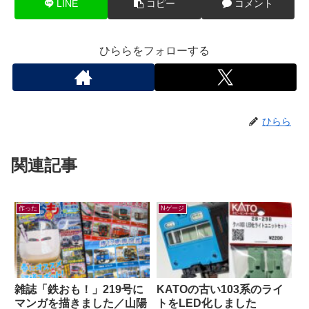
LINE
コピー
コメント
ひららをフォローする
ひらら
関連記事
作った
Nゲージ
雑誌「鉄おも！」219号に
KATOの古い103系のライ
マンガを描きました／山陽
トをLED化しました