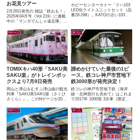
お花見ツアー
ホビーセンターカトー「クハ103
LED化ライトユニットセット（品
2月28日発売の 雑誌「鉄おも！」
番28-298）」KATOの古い103系
2025年04月号（Vol.219）に連載
のライトをLED化するキットが、
中の「マンガでんしゃ遠足隊」最
2026年5月末に発売...
新話を描きました。今月は「夢と
ロマンの山陽お花見ツアー...
Nゲージ
鉄コレ
TOMIXキハ40形「SAKU美
諦めかけていた最後の1ピ
SAKU楽」がトレインボッ
ース、鉄コレ神戸市営地下
クスより7月9日発売
鉄3000形が発売決定！
岡山と津山をむすぶ津山線の観光
鉄コレの神戸市営地下鉄（海岸
列車『SAKU美SAKU楽（さくび
線・北神急行も含めて）はこれま
さくら）』。このNゲージが2026
で2017年 1000形 3次車（限定）
年7月9日(木) 正午～ トレインボ
2018年 7000系（一般2種・限
ックスにて限定販売されます...
定）2020年 6000形...
Nゲージ
作った