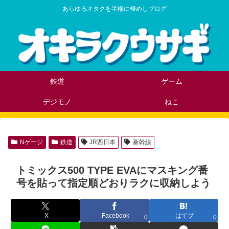
あらゆるオタクを半端に極めしブログ
鉄道
ゲーム
デジモノ
ねこ
Nゲージ
鉄道
JR西日本
新幹線
トミックス500 TYPE EVAにマスキング番
号を貼って指定順どおりラクに収納しよう
X
Facebook
はてブ
0
0