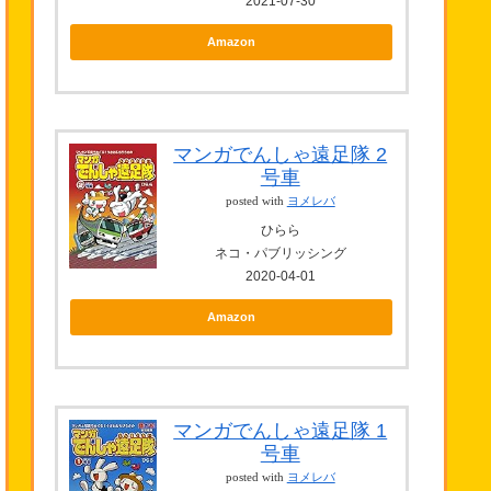
2021-07-30
Amazon
マンガでんしゃ遠足隊 2
号車
posted with
ヨメレバ
ひらら
ネコ・パブリッシング
2020-04-01
Amazon
マンガでんしゃ遠足隊 1
号車
posted with
ヨメレバ