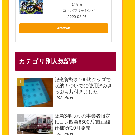
ひらら
ネコ・パブリッシング
2020-02-05
Amazon
カテゴリ別人気記事
記念貨幣を100均グッズで
収納！ついでに使用済みき
っぷも片付きました
398 views
阪急3年ぶりの事業者限定!
鉄コレ阪急6300系(嵐山線
仕様)が10月発売!
296 views