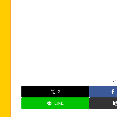
シ
X
LINE