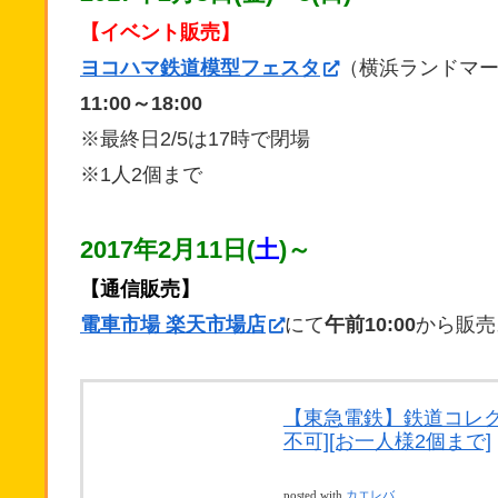
【イベント販売】
ヨコハマ鉄道模型フェスタ
（横浜ランドマー
11:00～18:00
※最終日2/5は17時で閉場
※1人2個まで
2017年2月11日(
土
)～
【通信販売】
電車市場 楽天市場店
にて
午前10:00
から販売
【東急電鉄】鉄道コレクシ
不可][お一人様2個まで]
posted with
カエレバ