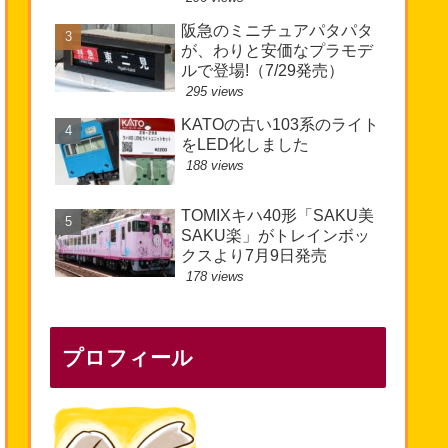
阪急のミニチュアパタパタ
が、わりと安価なプラモデ
ルで登場!（7/29発売）
295 views
KATOの古い103系のライト
をLED化しました
188 views
TOMIXキハ40形「SAKU美
SAKU楽」がトレインボッ
クスより7月9日発売
178 views
プロフィール