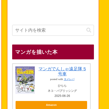
マンガを描いた本
マンガでんしゃ遠足隊 5
号車
posted with
ヨメレバ
ひらら
ネコ・パブリッシング
2025-06-26
Amazon