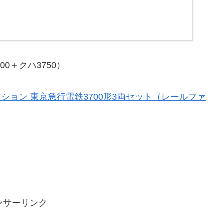
00＋クハ3750）
ション 東京急行電鉄3700形3両セット（レールファ
ンサーリンク