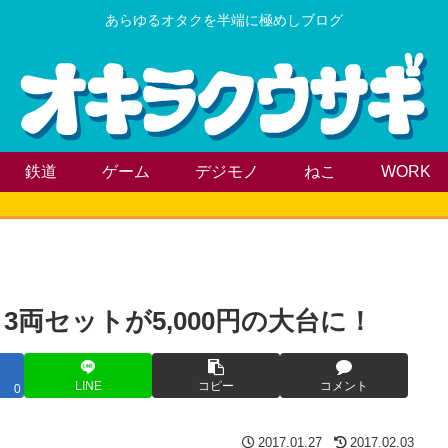
あらゆるオタクを半端に極めしブログ
鉄道
ゲーム
デジモノ
ねこ
WORK
、3両セットが5,000円の大台に！
LINE
コピー
コメント
0
2017.01.27
2017.02.03