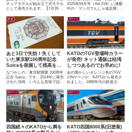
チュアモデルが組み立て式モデル
2025年04月号（Vol.219）に連載
として発売されます。【7月29日
中の「マンガでんしゃ遠足隊」最
(水)AM10:00発売】ミニチュアパ
新話を描きました。今月は「夢と
タパタ表示機が新登場！（HAN...
ロマンの山陽お花見ツアー...
鉄道
Nゲージ
あと3日で失効！失くして
KATOのTGV登場時カラー
いた東京駅100周年記念
が発売! ネット通販は枯渇
Suicaを発掘して残高を確
しつつあるのでお早めに!
認したら…
なつかしの「東京駅開業 100周年
あの懐かしいオレンジ色のTGV
記念 Suica」です。2014年に発売
のNゲージが、KATOから発売さ
された当時、いろんな意味で話題
れました。1980年代の鉄道少年
になりましたよね。記念アイテム
だった私の心をつかんで離さなか
なので、もったいなくて使わ...
ったのが、この初代TGV。フラ
Nゲージ
Nゲージ
ンスの...
四国続々のKATOから満を
KATO四国8000系(旧塗装)