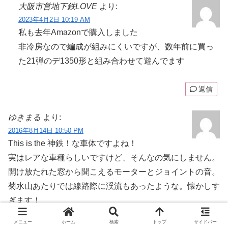
大阪市営地下鉄LOVE
より:
2023年4月2日 10:19 AM
私も去年Amazonで購入しました
非冷房なので編成が組みにくいですが、数年前に買っ
た21弾のデ1350形と組み合わせて遊んでます
返信
ゆきまる
より:
2016年8月14日 10:50 PM
This is the 神鉄！な車体ですよね！
実はレアな車種らしいですけど、そんなの気にしません。
開け放たれた窓から聞こえるモーターとジョイントの音。
菊水山あたりでは線路際に渓流もあったような。懐かしす
ぎます！
行先が前作同様「普通 新開地」なのはちょっと残念です
メニュー
ホーム
検索
トップ
サイドバー