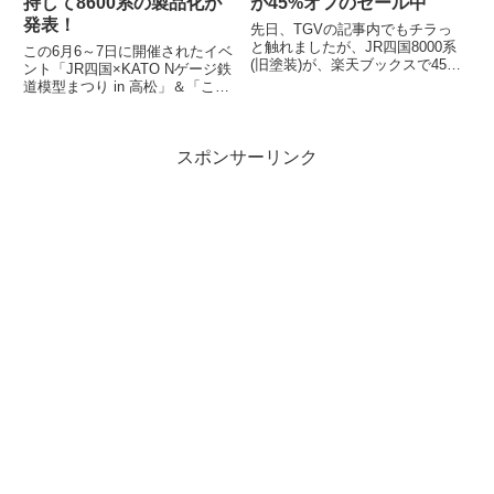
持して8600系の製品化が
が45%オフのセール中
発表！
先日、TGVの記事内でもチラっ
と触れましたが、JR四国8000系
この6月6～7日に開催されたイベ
(旧塗装)が、楽天ブックスで45%
ント「JR四国×KATO Nゲージ鉄
オフの大幅セール中です。セール
道模型まつり in 高松」＆「こと
情報だけ書くのも何なので、カン
でん鉄道模型EXPO」にて、鉄道
タ...
模型メーカー各社から四国の...
スポンサーリンク