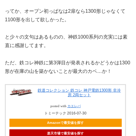
ってか、オープン初っぱなは2扉なら1300形じゃなくて
1100形を出して欲しかった。
と少々の文句はあるものの、神鉄1000系列の充実には素
直に感謝してます。
ただ、鉄コレ神鉄に第3弾目が発表されるかどうかは1300
形が在庫の山を築かないことが最大のカベ…か！
鉄道コレクション 鉄コレ 神戸電鉄1300形 非冷
房 2両セット
posted with
カエレバ
トミーテック 2016-07-30
Amazonで最安値を探す
楽天市場で最安値を探す