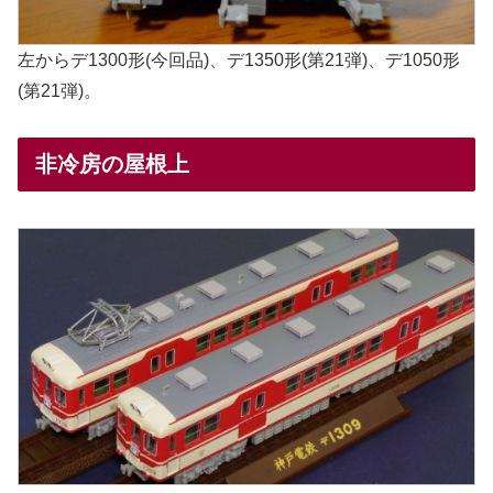
左からデ1300形(今回品)、デ1350形(第21弾)、デ1050形
(第21弾)。
非冷房の屋根上