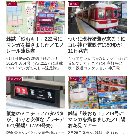
作った
鉄コレ
雑誌「鉄おも！」222号に
ついに現行塗装が来る！鉄
マンガを描きました／モノ
コレ神戸電鉄デ1350形が
レール遠足隊
11月発売
6月1日発売の 雑誌「鉄おも！」
もう出ないんじゃないかと、ほぼ
2025年07月号（Vol.222）に連載
諦めていたところに不意打ち発
中の「マンガでんしゃ遠足隊」最
表！鉄道コレクション 神戸電鉄
新話を描きました。今月は「また
デ1350形(新塗装)4両セット(ジオ
がる？ぶらさがる？それゆけ...
コレ) 鉄コレの神鉄1000系列と...
鉄道グッズ
作った
阪急のミニチュアパタパタ
雑誌「鉄おも！」219号に
が、わりと安価なプラモデ
マンガを描きました／山陽
ルで登場!（7/29発売）
お花見ツアー
阪急電車のパタパタ表示機のミニ
2月28日発売の 雑誌「鉄おも！」