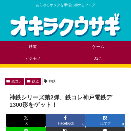
あらゆるオタクを半端に極めしブログ
鉄道
ゲーム
デジモノ
ねこ
鉄コレ
鉄道
神鉄
神鉄シリーズ第2弾、鉄コレ神戸電鉄デ
1300形をゲット！
X
Facebook
はてブ
0
0