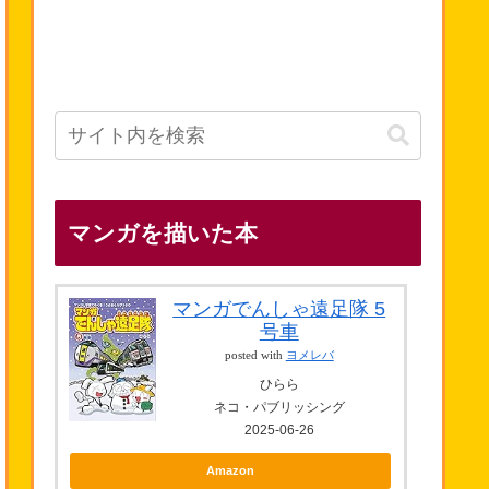
マンガを描いた本
マンガでんしゃ遠足隊 5
号車
posted with
ヨメレバ
ひらら
ネコ・パブリッシング
2025-06-26
Amazon