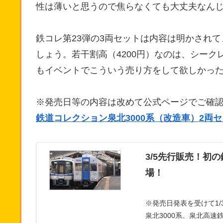
性は薄いと思うので焦らなくても大丈夫なん
鉄コレ第23弾の3両セットは内容は明かされ
しょう。若干割高（4200円）なのは、シーク
もイベントでこういう売り方をして欲しかっ
※発売日等の内容は改めて公式ページでご確
鉄道コレクション泉北3000系（改造車）2両
3/5先行販売！初
場！
※発売日発表を受けて1/
泉北3000系。泉北高速