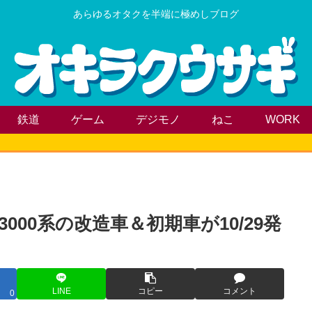
あらゆるオタクを半端に極めしブログ
鉄道
ゲーム
デジモノ
ねこ
WORK
00系の改造車＆初期車が10/29発
LINE
コピー
コメント
0