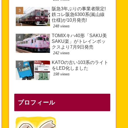
阪急3年ぶりの事業者限定!
鉄コレ阪急6300系(嵐山線
仕様)が10月発売!
248 views
TOMIXキハ40形「SAKU美
SAKU楽」がトレインボッ
クスより7月9日発売
242 views
KATOの古い103系のライト
をLED化しました
198 views
プロフィール