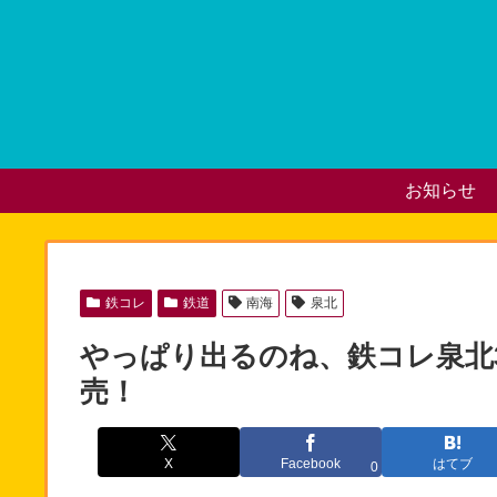
お知らせ
鉄コレ
鉄道
南海
泉北
やっぱり出るのね、鉄コレ泉北30
売！
X
Facebook
はてブ
0