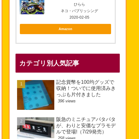
ひらら
ネコ・パブリッシング
2020-02-05
Amazon
カテゴリ別人気記事
記念貨幣を100均グッズで
収納！ついでに使用済みき
っぷも片付きました
396 views
阪急のミニチュアパタパタ
が、わりと安価なプラモデ
ルで登場!（7/29発売）
258 views