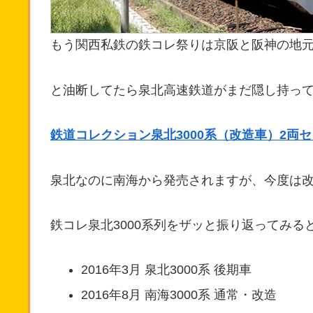
もう関西私鉄の鉄コレ祭りは京阪と阪神の地
と油断してたら泉北高速鉄道がまだ隠し持っ
鉄道コレクション泉北3000系（改造車）2両
泉北なのに南海から発売されますが、今度は改
鉄コレ泉北3000系列をザッと振り返ってみる
2016年3月 泉北3000系 後期車
2016年8月 南海3000系 通常・改造