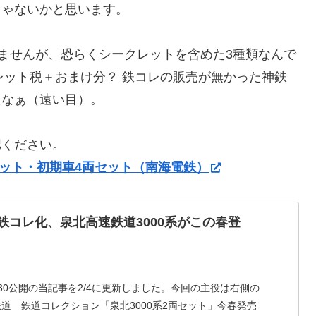
じゃないかと思います。
てませんが、恐らくシークレットを含めた3種類なんで
レット税＋おまけ分？ 鉄コレの販売が無かった神鉄
たなぁ（遠い目）。
認ください。
セット・初期車4両セット（南海電鉄）
の鉄コレ化、泉北高速鉄道3000系がこの春登
30公開の当記事を2/4に更新しました。今回の主役は右側の
鉄道 鉄道コレクション「泉北3000系2両セット」今春発売