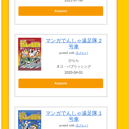
2021-07-30
Amazon
マンガでんしゃ遠足隊 2
号車
posted with
ヨメレバ
ひらら
ネコ・パブリッシング
2020-04-01
Amazon
マンガでんしゃ遠足隊 1
号車
posted with
ヨメレバ