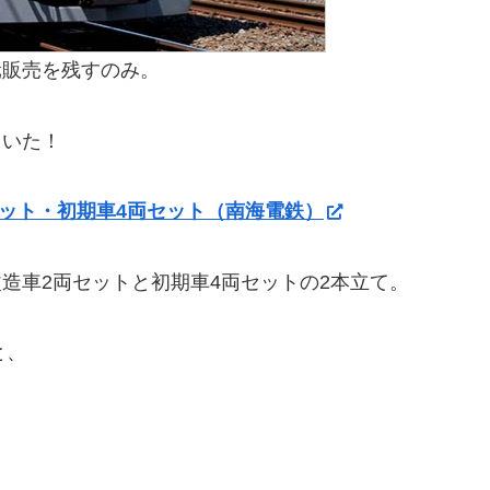
元販売を残すのみ。
ていた！
セット・初期車4両セット（南海電鉄）
造車2両セットと初期車4両セットの2本立て。
と、