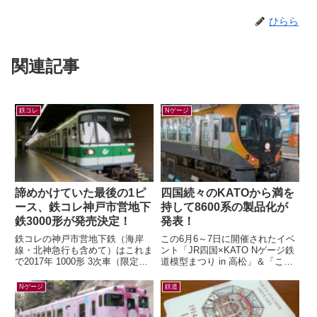
ひらら
関連記事
鉄コレ
Nゲージ
諦めかけていた最後の1ピ
四国続々のKATOから満を
ース、鉄コレ神戸市営地下
持して8600系の製品化が
鉄3000形が発売決定！
発表！
鉄コレの神戸市営地下鉄（海岸
この6月6～7日に開催されたイベ
線・北神急行も含めて）はこれま
ント「JR四国×KATO Nゲージ鉄
で2017年 1000形 3次車（限定）
道模型まつり in 高松」＆「こと
2018年 7000系（一般2種・限
でん鉄道模型EXPO」にて、鉄道
定）2020年 6000形...
模型メーカー各社から四国の...
Nゲージ
鉄道