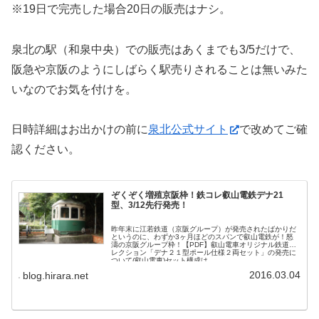
※19日で完売した場合20日の販売はナシ。
泉北の駅（和泉中央）での販売はあくまでも3/5だけで、
阪急や京阪のようにしばらく駅売りされることは無いみた
いなのでお気を付けを。
日時詳細はお出かけの前に
泉北公式サイト
で改めてご確
認ください。
ぞくぞく増殖京阪枠！鉄コレ叡山電鉄デナ21
型、3/12先行発売！
昨年末に江若鉄道（京阪グループ）が発売されたばかりだ
というのに、わずか3ヶ月ほどのスパンで叡山電鉄が！怒
濤の京阪グループ枠！【PDF】叡山電車オリジナル鉄道コ
レクション「デナ２１型ポール仕様２両セット」の発売に
ついて(叡山電車)セット構成は...
2016.03.04
blog.hirara.net