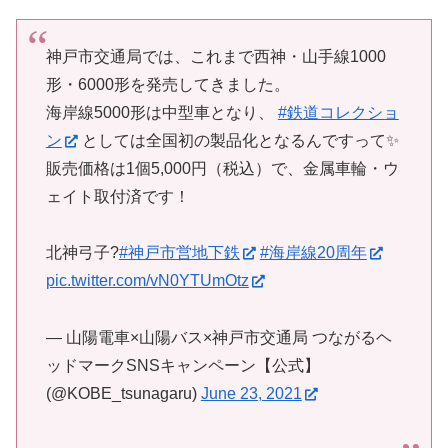
神戸市交通局では、これまで西神・山手線1000
形・6000形を発売してきました。
海岸線5000形は中型車となり、
#鉄道コレクショ
ン
としては全国初の製品化となるんですって✨
販売価格は1個5,000円（税込）で、金属車輪・ウ
ェイト取付済です！
北神弓子?
#神戸市営地下鉄
#海岸線20周年
pic.twitter.com/vN0YTUmOtz
— 山陽電車×山陽バス×神戸市交通局 つながるヘ
ッドマークSNSキャンペーン【公式】
(@KOBE_tsunagaru)
June 23, 2021