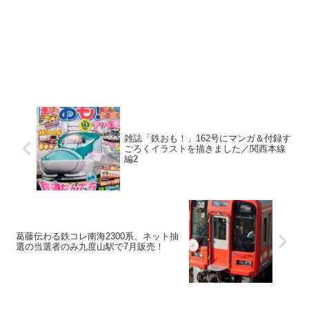
雑誌「鉄おも！」162号にマンガ＆付録す
ごろくイラストを描きました／関西本線
編2
葛藤伝わる鉄コレ南海2300系、ネット抽
選の当選者のみ九度山駅で7月販売！