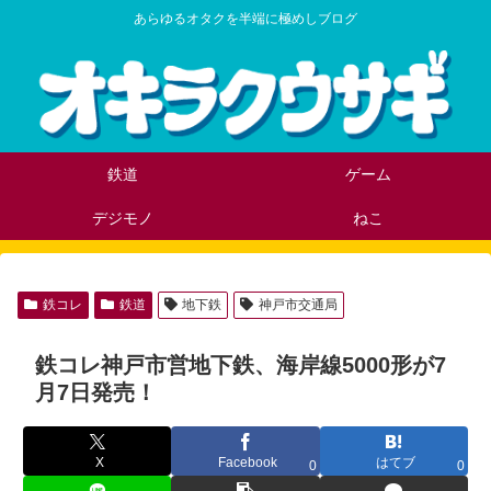
あらゆるオタクを半端に極めしブログ
鉄道
ゲーム
デジモノ
ねこ
鉄コレ
鉄道
地下鉄
神戸市交通局
鉄コレ神戸市営地下鉄、海岸線5000形が7
月7日発売！
X
Facebook
はてブ
0
0