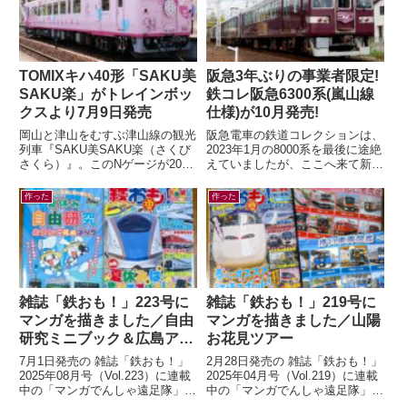
TOMIXキハ40形「SAKU美
阪急3年ぶりの事業者限定!
SAKU楽」がトレインボッ
鉄コレ阪急6300系(嵐山線
クスより7月9日発売
仕様)が10月発売!
岡山と津山をむすぶ津山線の観光
阪急電車の鉄道コレクションは、
列車『SAKU美SAKU楽（さくび
2023年1月の8000系を最後に途絶
さくら）』。このNゲージが2026
えていましたが、ここへ来て新製
年7月9日(木) 正午～ トレインボ
品の発表が！鉄道コレクション
ックスにて限定販売されます...
さよなら阪急6300系（嵐山線
作った
作った
仕...
雑誌「鉄おも！」223号に
雑誌「鉄おも！」219号に
マンガを描きました／自由
マンガを描きました／山陽
研究ミニブック＆広島アス
お花見ツアー
トラムライン編
7月1日発売の 雑誌「鉄おも！」
2月28日発売の 雑誌「鉄おも！」
2025年08月号（Vol.223）に連載
2025年04月号（Vol.219）に連載
中の「マンガでんしゃ遠足隊」最
中の「マンガでんしゃ遠足隊」最
新話を描きました。今月は「アス
新話を描きました。今月は「夢と