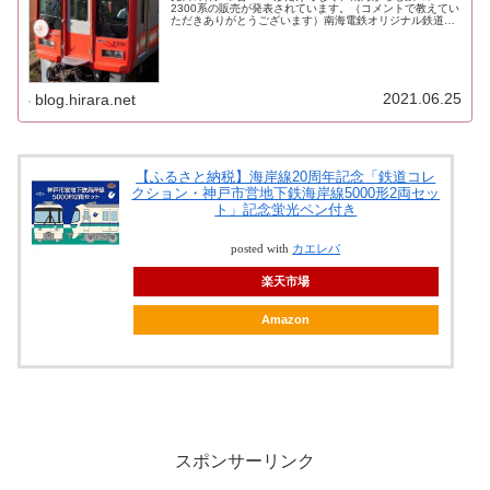
2300系の販売が発表されています。（コメントで教えてい
ただきありがとうございます）南海電鉄オリジナル鉄道コ
レクション 南海２３００系 抽選販売2300系は3種類の
セット構成2300系は単...
2021.06.25
blog.hirara.net
【ふるさと納税】海岸線20周年記念「鉄道コレ
クション・神戸市営地下鉄海岸線5000形2両セッ
ト」記念蛍光ペン付き
posted with
カエレバ
楽天市場
Amazon
スポンサーリンク