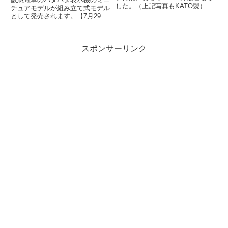
した。（上記写真もKATO製）す
チュアモデルが組み立て式モデル
でに多くの鉄道模型ファンの皆さ
として発売されます。【7月29日
んがご存知の通り、先日TOMIX
(水)AM10:00発売】ミニチュアパ
か...
タパタ表示機が新登場！（HAN...
スポンサーリンク