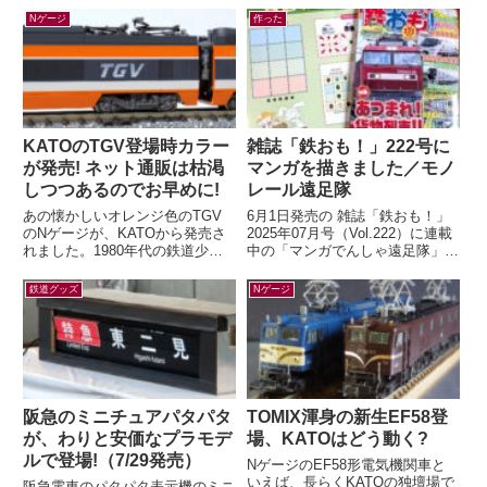
トラムラインにのって広島お...
ロマンの山陽お花見ツアー...
Nゲージ
作った
KATOのTGV登場時カラー
雑誌「鉄おも！」222号に
が発売! ネット通販は枯渇
マンガを描きました／モノ
しつつあるのでお早めに!
レール遠足隊
あの懐かしいオレンジ色のTGV
6月1日発売の 雑誌「鉄おも！」
のNゲージが、KATOから発売さ
2025年07月号（Vol.222）に連載
れました。1980年代の鉄道少年
中の「マンガでんしゃ遠足隊」最
だった私の心をつかんで離さなか
新話を描きました。今月は「また
ったのが、この初代TGV。フラ
がる？ぶらさがる？それゆけ...
鉄道グッズ
Nゲージ
ンスの...
阪急のミニチュアパタパタ
TOMIX渾身の新生EF58登
が、わりと安価なプラモデ
場、KATOはどう動く?
ルで登場!（7/29発売）
NゲージのEF58形電気機関車と
いえば、長らくKATOの独壇場で
阪急電車のパタパタ表示機のミニ