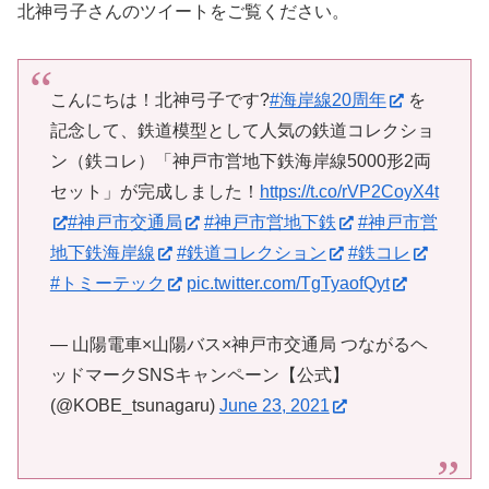
北神弓子さんのツイートをご覧ください。
こんにちは！北神弓子です?
#海岸線20周年
を
記念して、鉄道模型として人気の鉄道コレクショ
ン（鉄コレ）「神戸市営地下鉄海岸線5000形2両
セット」が完成しました！
https://t.co/rVP2CoyX4t
#神戸市交通局
#神戸市営地下鉄
#神戸市営
地下鉄海岸線
#鉄道コレクション
#鉄コレ
#トミーテック
pic.twitter.com/TgTyaofQyt
— 山陽電車×山陽バス×神戸市交通局 つながるヘ
ッドマークSNSキャンペーン【公式】
(@KOBE_tsunagaru)
June 23, 2021