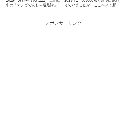
2025年07月号（Vol.222）に連載
2023年1月の8000系を最後に途絶
中の「マンガでんしゃ遠足隊」最
えていましたが、ここへ来て新製
新話を描きました。今月は「また
品の発表が！鉄道コレクション
がる？ぶらさがる？それゆけ...
さよなら阪急6300系（嵐山線
仕...
スポンサーリンク