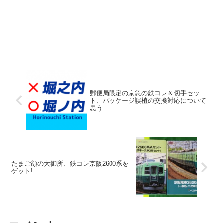
郵便局限定の京急の鉄コレ＆切手セッ
ト、パッケージ誤植の交換対応について
思う
たまご顔の大御所、鉄コレ京阪2600系を
ゲット!