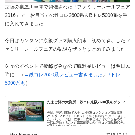
京阪の寝屋川車庫で開催された「ファミリーレールフェア
2016」で、お目当ての鉄コレ2600系＆Bトレ5000系を手
に入れてきました。
今日はカンタンに京阪グッズ購入顛末、初めて参加したフ
ァミリーレールフェアの記録をザッとまとめてみました。
久々のイベントで疲弊ぎみなので戦利品レビューは明日以
降に！（
→鉄コレ2600系レビュー書きました
／
Bトレ
5000系も
）
たまご顔の大御所、鉄コレ京阪2600系をゲット!
先日、寝屋川車庫で入手した鉄道コレクション京阪電車
2600系。Aセット、Bセットそれぞれ1箱ずつ買ってきまし
た。パッケージは一次車・二次車と分かれているものの、
一緒に連結することがほぼ前提なのが鉄コレ京阪2600系。
6両まとめてレビューして...
2016.10.17
blog.hirara.net