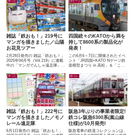
作った
Nゲージ
雑誌「鉄おも！」219号に
四国続々のKATOから満を
マンガを描きました／山陽
持して8600系の製品化が
お花見ツアー
発表！
2月28日発売の 雑誌「鉄おも！」
この6月6～7日に開催されたイベ
2025年04月号（Vol.219）に連載
ント「JR四国×KATO Nゲージ鉄
中の「マンガでんしゃ遠足隊」最
道模型まつり in 高松」＆「こと
新話を描きました。今月は「夢と
でん鉄道模型EXPO」にて、鉄道
ロマンの山陽お花見ツアー...
模型メーカー各社から四国の...
作った
鉄コレ
雑誌「鉄おも！」222号に
阪急3年ぶりの事業者限定!
マンガを描きました／モノ
鉄コレ阪急6300系(嵐山線
レール遠足隊
仕様)が10月発売!
6月1日発売の 雑誌「鉄おも！」
阪急電車の鉄道コレクションは、