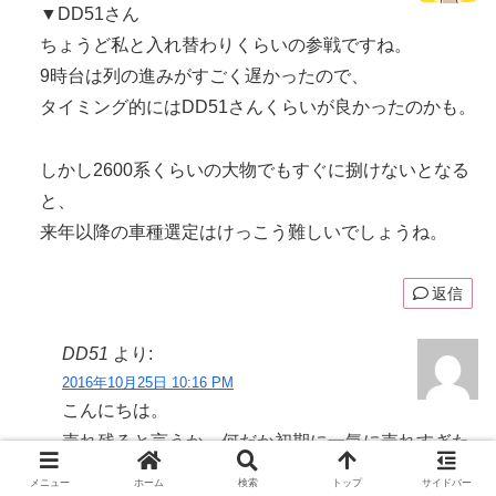
▼DD51さん
ちょうど私と入れ替わりくらいの参戦ですね。
9時台は列の進みがすごく遅かったので、
タイミング的にはDD51さんくらいが良かったのかも。
しかし2600系くらいの大物でもすぐに捌けないとなる
と、
来年以降の車種選定はけっこう難しいでしょうね。
返信
DD51
より:
2016年10月25日 10:16 PM
こんにちは。
売れ残ると言うか、何だか初期に一気に売れすぎた
せいか、余裕持って作ってる感がしますね。
メニュー
ホーム
検索
トップ
サイドバー