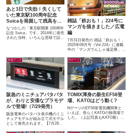
あと3日で失効！失くして
いた東京駅100周年記念
雑誌「鉄おも！」224号に
Suicaを発掘して残高を確
マンガを描きました／広電
認したら…
なつかしの「東京駅開業 100周年
編
記念 Suica」です。2014年に発売
された当時、いろんな意味で話題
7月31日発売の 雑誌「鉄おも！」
になりましたよね。記念アイテム
2025年09月号（Vol.224）に連載
なので、もったいなくて使わ...
中の「マンガでんしゃ遠足隊」最
新話を描きました。今月は「広島
の路面電車で いくぜ！広...
鉄道グッズ
Nゲージ
阪急のミニチュアパタパタ
TOMIX渾身の新生EF58登
が、わりと安価なプラモデ
場、KATOはどう動く?
ルで登場!（7/29発売）
NゲージのEF58形電気機関車と
いえば、長らくKATOの独壇場で
阪急電車のパタパタ表示機のミニ
した。（上記写真もKATO製）す
チュアモデルが組み立て式モデル
でに多くの鉄道模型ファンの皆さ
として発売されます。【7月29日
んがご存知の通り、先日TOMIX
(水)AM10:00発売】ミニチュアパ
か...
タパタ表示機が新登場！（HAN...