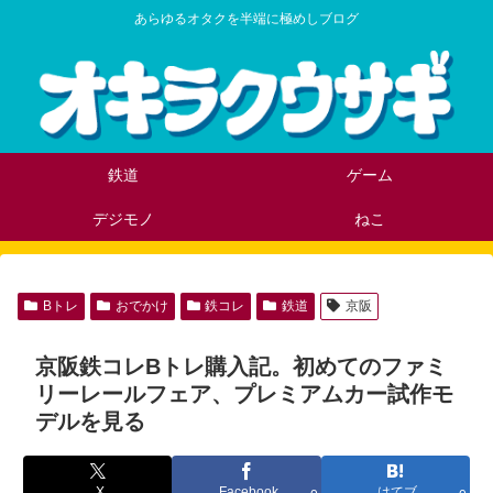
あらゆるオタクを半端に極めしブログ
鉄道
ゲーム
デジモノ
ねこ
Bトレ
おでかけ
鉄コレ
鉄道
京阪
京阪鉄コレBトレ購入記。初めてのファミ
リーレールフェア、プレミアムカー試作モ
デルを見る
X
Facebook
はてブ