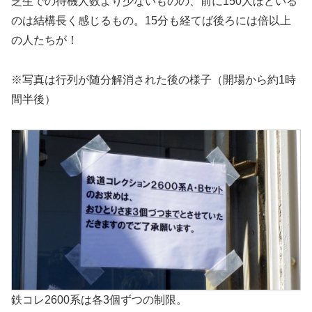
芝生での待機人数より少ないものの、前に150人ほどいる
のは結構長く感じるもの。15分も経てば後ろには倍以上
の人たちが！
※写真は行列が随分解消された後の様子（開場から約1時
間半後）
鉄コレ2600系は各3個ずつの制限。