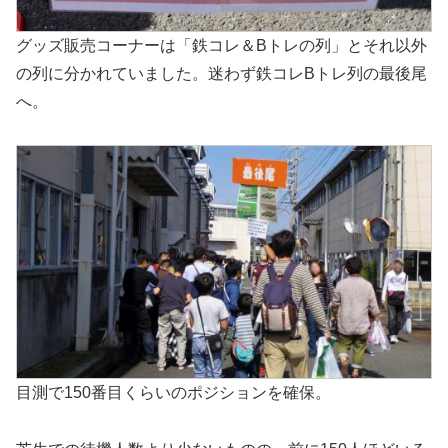
グッズ販売コーナーは「鉄コレ＆Bトレの列」とそれ以外
の列に分かれていました。迷わず鉄コレBトレ列の最後尾
へ。
目測で150番目くらいのポジションを確保。