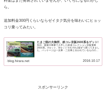
料金はまだ発表されていませんが、いくらになるのかし
ら。
追加料金300円くらいならゼイタク気分を味わいにヒョッ
コリ乗ってみたい。
たまご顔の大御所、鉄コレ京阪2600系をゲット!
先日、寝屋川車庫で入手した鉄道コレクション京阪電車
2600系。Aセット、Bセットそれぞれ1箱ずつ買ってきまし
た。パッケージは一次車・二次車と分かれているものの、
一緒に連結することがほぼ前提なのが鉄コレ京阪2600系。
6両まとめてレビューして...
2016.10.17
blog.hirara.net
スポンサーリンク