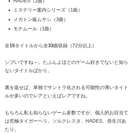
HADES（2曲）
ミステリー案内シリーズ（1曲）
メガトン級ムサシ（3曲）
モナムール（1曲）
全
15
タイトルから全
33
曲収録（72分以上）
シブいですね～。たぶんよほどのゲーム好きでないと知ら
ないタイトルばかり。
裏を返せば、単独でサントラ化される可能性の薄いタイト
ルが多いのでレアといえばレアですね。
もちろん私も知らないゲーム多数ですが、個人的お目当て
は究極タイガーヘリ、ソルクレスタ、HADES、癸生川あ
たり。