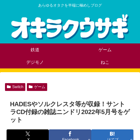
あらゆるオタクを半端に極めしブログ
鉄道
ゲーム
デジモノ
ねこ
Switch
ゲーム
HADESやソルクレスタ等が収録！サント
ラCD付録の雑誌ニンドリ2022年5月号をゲ
ット
X
Facebook
はてブ