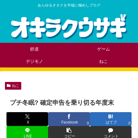
あらゆるオタクを半端に極めしブログ
鉄道
ゲーム
デジモノ
ねこ
ねこ
プチ冬眠? 確定申告を乗り切る年度末
X
Facebook
はてブ
0
0
LINE
コピー
コメント