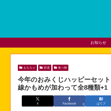
お知らせ
おもちゃ
鉄道
食べ物
今年のおみくじハッピーセットの
線かもめが加わって全8種類+1
X
Facebook
はてブ
0