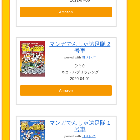
2021-07-30
Amazon
マンガでんしゃ遠足隊 2
号車
posted with
ヨメレバ
ひらら
ネコ・パブリッシング
2020-04-01
Amazon
マンガでんしゃ遠足隊 1
号車
posted with
ヨメレバ