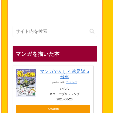
マンガを描いた本
マンガでんしゃ遠足隊 5
号車
posted with
ヨメレバ
ひらら
ネコ・パブリッシング
2025-06-26
Amazon