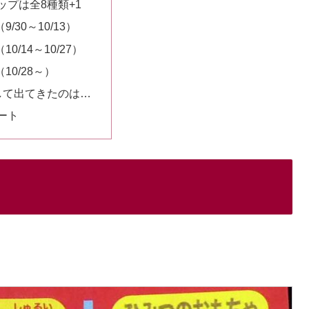
ップは全8種類+1
9/30～10/13）
10/14～10/27）
10/28～）
して出てきたのは…
ート