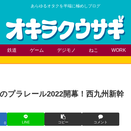
あらゆるオタクを半端に極めしブログ
鉄道
ゲーム
デジモノ
ねこ
WORK
プラレール2022開幕！西九州新幹
LINE
コピー
コメント
0