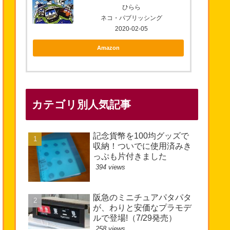
ひらら
ネコ・パブリッシング
2020-02-05
Amazon
カテゴリ別人気記事
記念貨幣を100均グッズで
収納！ついでに使用済みき
っぷも片付きました
394 views
阪急のミニチュアパタパタ
が、わりと安価なプラモデ
ルで登場!（7/29発売）
258 views