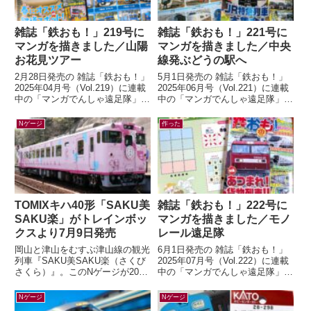
雑誌「鉄おも！」219号に
雑誌「鉄おも！」221号に
マンガを描きました／山陽
マンガを描きました／中央
お花見ツアー
線発ぶどうの駅へ
2月28日発売の 雑誌「鉄おも！」
5月1日発売の 雑誌「鉄おも！」
2025年04月号（Vol.219）に連載
2025年06月号（Vol.221）に連載
中の「マンガでんしゃ遠足隊」最
中の「マンガでんしゃ遠足隊」最
新話を描きました。今月は「夢と
新話を描きました。今月は「中央
ロマンの山陽お花見ツアー...
線発！まいごの快速とぶどう...
Nゲージ
作った
TOMIXキハ40形「SAKU美
雑誌「鉄おも！」222号に
SAKU楽」がトレインボッ
マンガを描きました／モノ
クスより7月9日発売
レール遠足隊
岡山と津山をむすぶ津山線の観光
6月1日発売の 雑誌「鉄おも！」
列車『SAKU美SAKU楽（さくび
2025年07月号（Vol.222）に連載
さくら）』。このNゲージが2026
中の「マンガでんしゃ遠足隊」最
年7月9日(木) 正午～ トレインボ
新話を描きました。今月は「また
ックスにて限定販売されます...
がる？ぶらさがる？それゆけ...
Nゲージ
Nゲージ