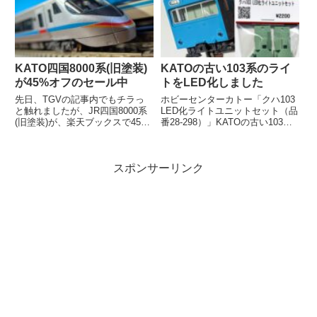
KATO四国8000系(旧塗装)
KATOの古い103系のライ
が45%オフのセール中
トをLED化しました
先日、TGVの記事内でもチラっ
ホビーセンターカトー「クハ103
と触れましたが、JR四国8000系
LED化ライトユニットセット（品
(旧塗装)が、楽天ブックスで45%
番28-298）」KATOの古い103系
オフの大幅セール中です。セール
のライトをLED化するキットが、
情報だけ書くのも何なので、カン
2026年5月末に発売...
タ...
スポンサーリンク