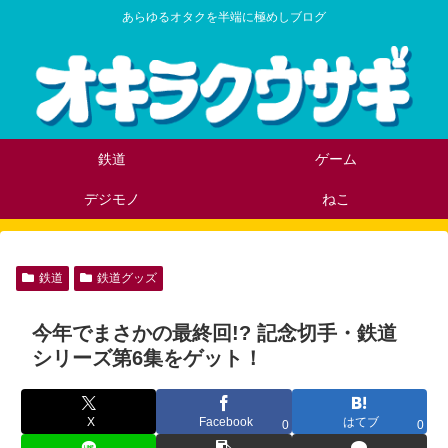
あらゆるオタクを半端に極めしブログ
鉄道
ゲーム
デジモノ
ねこ
鉄道
鉄道グッズ
今年でまさかの最終回!? 記念切手・鉄道
シリーズ第6集をゲット！
X
Facebook
はてブ
0
0