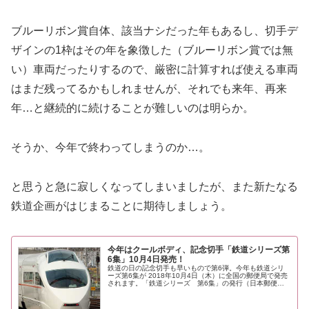
ブルーリボン賞自体、該当ナシだった年もあるし、切手デ
ザインの1枠はその年を象徴した（ブルーリボン賞では無
い）車両だったりするので、厳密に計算すれば使える車両
はまだ残ってるかもしれませんが、それでも来年、再来
年…と継続的に続けることが難しいのは明らか。
そうか、今年で終わってしまうのか…。
と思うと急に寂しくなってしまいましたが、また新たなる
鉄道企画がはじまることに期待しましょう。
今年はクールボディ、記念切手「鉄道シリーズ第
6集」10月4日発売！
鉄道の日の記念切手も早いもので第6弾。今年も鉄道シリ
ーズ第6集が 2018年10月4日（木）に全国の郵便局で発売
されます。「鉄道シリーズ 第6集」の発行（日本郵便）
鉄道シリーズ第6集(通常版)の切手が、10月4日(木)に全国
の郵便局で発行さ...