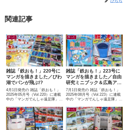
ひらら
関連記事
作った
作った
雑誌「鉄おも！」220号に
雑誌「鉄おも！」223号に
マンガを描きました／びわ
マンガを描きました／自由
湖でパンが飛ぶ!?
研究ミニブック＆広島アス
トラムライン編
4月1日発売の 雑誌「鉄おも！」
7月1日発売の 雑誌「鉄おも！」
2025年05月号（Vol.220）に連載
2025年08月号（Vol.223）に連載
中の「マンガでんしゃ遠足隊」最
中の「マンガでんしゃ遠足隊」最
新話を描きました。今月は「びわ
新話を描きました。今月は「アス
湖のしっぽでパンが飛んだ！...
トラムラインにのって広島お...
作った
作った