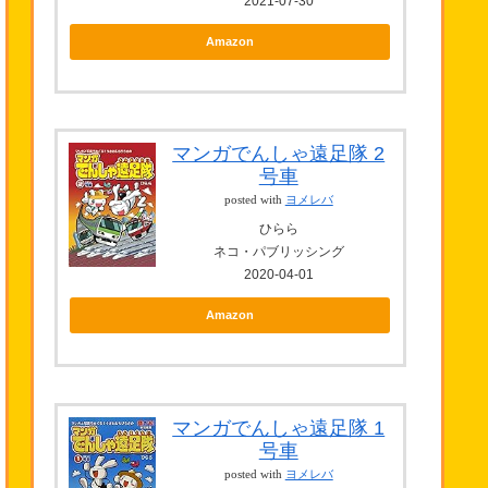
2021-07-30
Amazon
マンガでんしゃ遠足隊 2
号車
posted with
ヨメレバ
ひらら
ネコ・パブリッシング
2020-04-01
Amazon
マンガでんしゃ遠足隊 1
号車
posted with
ヨメレバ