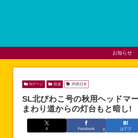
お知らせ
Nゲージ
鉄道
JR西日本
SL北びわこ号の秋用ヘッドマークを
まわり道からの灯台もと暗し!
X
Facebook
はてブ
0