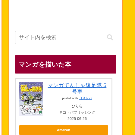
マンガを描いた本
マンガでんしゃ遠足隊 5
号車
posted with
ヨメレバ
ひらら
ネコ・パブリッシング
2025-06-26
Amazon