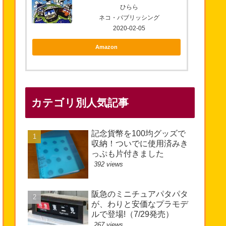
ひらら
ネコ・パブリッシング
2020-02-05
Amazon
カテゴリ別人気記事
記念貨幣を100均グッズで
収納！ついでに使用済みき
っぷも片付きました
392 views
阪急のミニチュアパタパタ
が、わりと安価なプラモデ
ルで登場!（7/29発売）
267 views