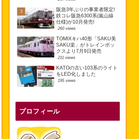
阪急3年ぶりの事業者限定!
鉄コレ阪急6300系(嵐山線
仕様)が10月発売!
260 views
TOMIXキハ40形「SAKU美
SAKU楽」がトレインボッ
クスより7月9日発売
211 views
KATOの古い103系のライト
をLED化しました
195 views
プロフィール