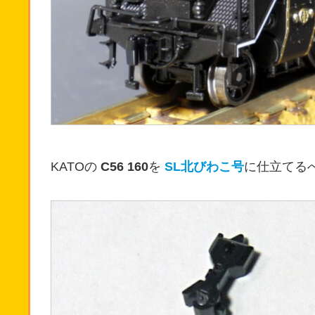
KATOの
C56 160
を
SL北びわこ号
に仕立てる