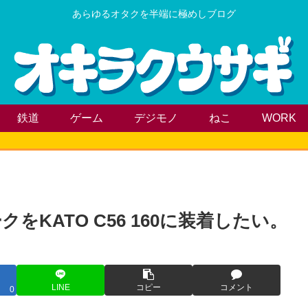
あらゆるオタクを半端に極めしブログ
鉄道
ゲーム
デジモノ
ねこ
WORK
KATO C56 160に装着したい。
LINE
コピー
コメント
0