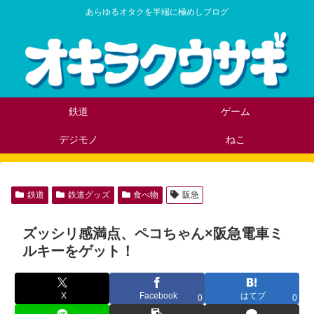
あらゆるオタクを半端に極めしブログ
鉄道
ゲーム
デジモノ
ねこ
鉄道
鉄道グッズ
食べ物
阪急
ズッシリ感満点、ペコちゃん×阪急電車ミ
ルキーをゲット！
X
Facebook
はてブ
0
0