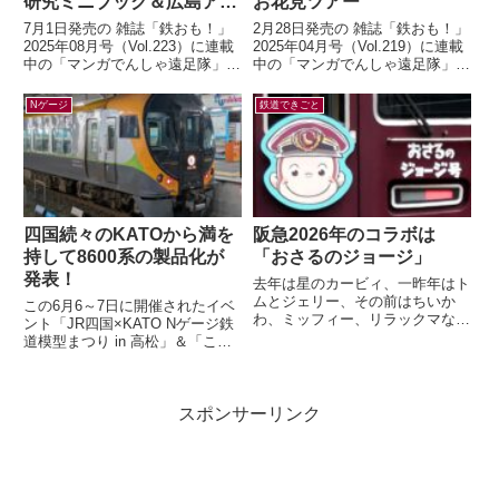
研究ミニブック＆広島アス
お花見ツアー
トラムライン編
7月1日発売の 雑誌「鉄おも！」
2月28日発売の 雑誌「鉄おも！」
2025年08月号（Vol.223）に連載
2025年04月号（Vol.219）に連載
中の「マンガでんしゃ遠足隊」最
中の「マンガでんしゃ遠足隊」最
新話を描きました。今月は「アス
新話を描きました。今月は「夢と
トラムラインにのって広島お...
ロマンの山陽お花見ツアー...
Nゲージ
鉄道できごと
四国続々のKATOから満を
阪急2026年のコラボは
持して8600系の製品化が
「おさるのジョージ」
発表！
去年は星のカービィ、一昨年はト
ムとジェリー、その前はちいか
この6月6～7日に開催されたイベ
わ、ミッフィー、リラックマなど
ント「JR四国×KATO Nゲージ鉄
など。すっかり毎年恒例行事とな
道模型まつり in 高松」＆「こと
った有名キャラクターと阪急電車
でん鉄道模型EXPO」にて、鉄道
のコラボレー...
模型メーカー各社から四国の...
スポンサーリンク