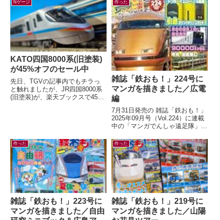
がる？ぶらさがる？それゆけ...
タパタ表示機が新登場！（HAN...
Nゲージ
作った
KATO四国8000系(旧塗装)
が45%オフのセール中
雑誌「鉄おも！」224号に
先日、TGVの記事内でもチラっ
マンガを描きました／広電
と触れましたが、JR四国8000系
(旧塗装)が、楽天ブックスで45%
編
オフの大幅セール中です。セール
7月31日発売の 雑誌「鉄おも！」
情報だけ書くのも何なので、カン
2025年09月号（Vol.224）に連載
タ...
中の「マンガでんしゃ遠足隊」最
新話を描きました。今月は「広島
の路面電車で いくぜ！広...
作った
作った
雑誌「鉄おも！」223号に
雑誌「鉄おも！」219号に
マンガを描きました／自由
マンガを描きました／山陽