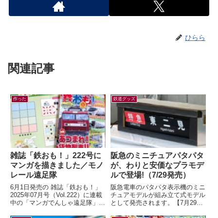
ひらら
関連記事
作った
鉄道グッズ
雑誌「鉄おも！」222号に
阪急のミニチュアパタパタ
マンガを描きました／モノ
が、わりと安価なプラモデ
レール遠足隊
ルで登場!（7/29発売）
6月1日発売の 雑誌「鉄おも！」
阪急電車のパタパタ表示機のミニ
2025年07月号（Vol.222）に連載
チュアモデルが組み立て式モデル
中の「マンガでんしゃ遠足隊」最
として発売されます。【7月29日
新話を描きました。今月は「また
(水)AM10:00発売】ミニチュアパ