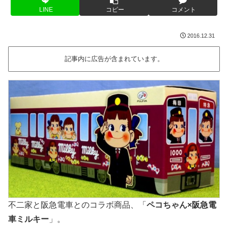
LINE
コピー
コメント
2016.12.31
記事内に広告が含まれています。
不二家と阪急電車とのコラボ商品、「
ペコちゃん×阪急電
車ミルキー
」。