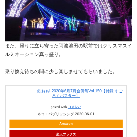
また、帰りに立ち寄った阿波池田の駅前ではクリスマスイ
ルミネーション真っ盛り。
乗り換え待ちの間に少し楽しませてもらいました。
鉄おも! 2020年6月7月合併号Vol.150【付録:すご
ろくポスター】
posted with
ヨメレバ
ネコ・パブリッシング 2020-06-01
Amazon
楽天ブックス