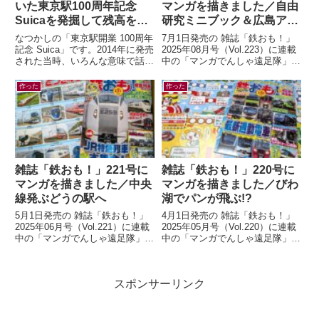
いた東京駅100周年記念
マンガを描きました／自由
Suicaを発掘して残高を確
研究ミニブック＆広島アス
認したら…
トラムライン編
なつかしの「東京駅開業 100周年
7月1日発売の 雑誌「鉄おも！」
記念 Suica」です。2014年に発売
2025年08月号（Vol.223）に連載
された当時、いろんな意味で話題
中の「マンガでんしゃ遠足隊」最
になりましたよね。記念アイテム
新話を描きました。今月は「アス
なので、もったいなくて使わ...
トラムラインにのって広島お...
作った
作った
雑誌「鉄おも！」221号に
雑誌「鉄おも！」220号に
マンガを描きました／中央
マンガを描きました／びわ
線発ぶどうの駅へ
湖でパンが飛ぶ!?
5月1日発売の 雑誌「鉄おも！」
4月1日発売の 雑誌「鉄おも！」
2025年06月号（Vol.221）に連載
2025年05月号（Vol.220）に連載
中の「マンガでんしゃ遠足隊」最
中の「マンガでんしゃ遠足隊」最
新話を描きました。今月は「中央
新話を描きました。今月は「びわ
線発！まいごの快速とぶどう...
湖のしっぽでパンが飛んだ！...
スポンサーリンク