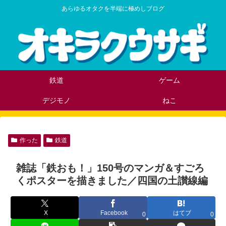
あらゆるオタクを半端に極めしブログ
鉄道
ゲーム
デジモノ
ねこ
作った
鉄道
雑誌「鉄おも！」150号のマンガ＆すごろ
くポスターを描きました／四国の土讃線編
X
Facebook
はてブ
0
0