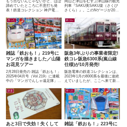
もう出ないんじゃないかと、ほぼ
岡山と津山をむすぶ津山線の観光
諦めていたところに不意打ち発
列車『SAKU美SAKU楽（さくび
表！鉄道コレクション 神戸電鉄
さくら）』。このNゲージが2026
デ1350形(新塗装)4両セット(ジオ
年7月9日(木) 正午～ トレインボ
コレ) 鉄コレの神鉄1000系列と...
ックスにて限定販売されます...
作った
鉄コレ
雑誌「鉄おも！」219号に
阪急3年ぶりの事業者限定!
マンガを描きました／山陽
鉄コレ阪急6300系(嵐山線
お花見ツアー
仕様)が10月発売!
2月28日発売の 雑誌「鉄おも！」
阪急電車の鉄道コレクションは、
2025年04月号（Vol.219）に連載
2023年1月の8000系を最後に途絶
中の「マンガでんしゃ遠足隊」最
えていましたが、ここへ来て新製
新話を描きました。今月は「夢と
品の発表が！鉄道コレクション
ロマンの山陽お花見ツアー...
さよなら阪急6300系（嵐山線
鉄道
作った
仕...
あと3日で失効！失くして
雑誌「鉄おも！」223号に