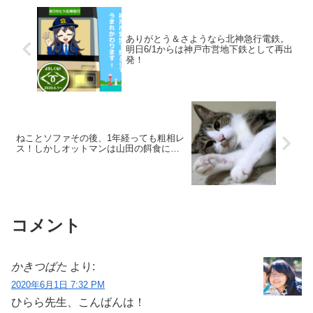
ありがとう＆さようなら北神急行電鉄。
明日6/1からは神戸市営地下鉄として再出
発！
ねことソファその後、1年経っても粗相レ
ス！しかしオットマンは山田の餌食に…
コメント
かきつばた
より:
2020年6月1日 7:32 PM
ひらら先生、こんばんは！