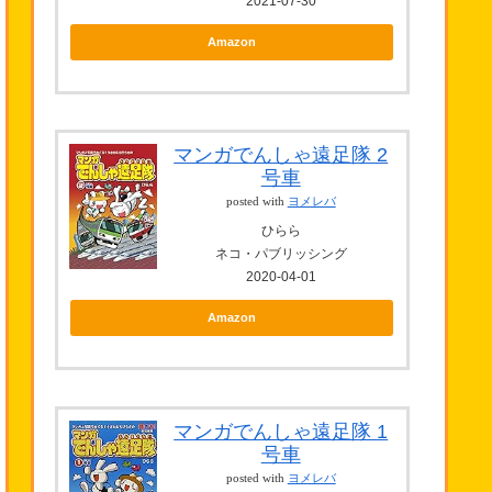
2021-07-30
Amazon
マンガでんしゃ遠足隊 2
号車
posted with
ヨメレバ
ひらら
ネコ・パブリッシング
2020-04-01
Amazon
マンガでんしゃ遠足隊 1
号車
posted with
ヨメレバ