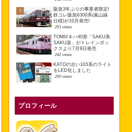
阪急3年ぶりの事業者限定!
鉄コレ阪急6300系(嵐山線
仕様)が10月発売!
253 views
TOMIXキハ40形「SAKU美
SAKU楽」がトレインボッ
クスより7月9日発売
242 views
KATOの古い103系のライト
をLED化しました
200 views
プロフィール