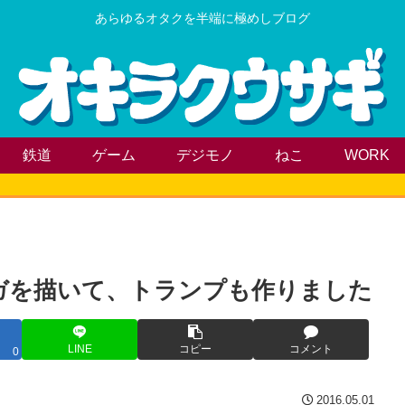
あらゆるオタクを半端に極めしブログ
鉄道
ゲーム
デジモノ
ねこ
WORK
ンガを描いて、トランプも作りました
LINE
コピー
コメント
0
2016.05.01