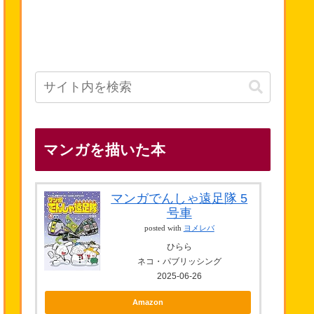
マンガを描いた本
マンガでんしゃ遠足隊 5
号車
posted with
ヨメレバ
ひらら
ネコ・パブリッシング
2025-06-26
Amazon