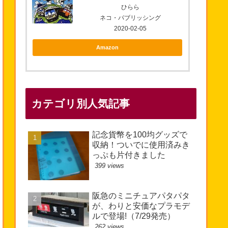
ひらら
ネコ・パブリッシング
2020-02-05
Amazon
カテゴリ別人気記事
記念貨幣を100均グッズで
収納！ついでに使用済みき
っぷも片付きました
399 views
阪急のミニチュアパタパタ
が、わりと安価なプラモデ
ルで登場!（7/29発売）
262 views