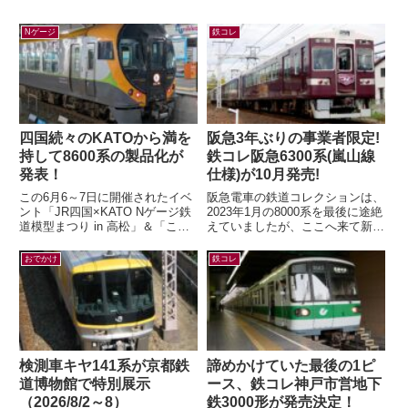
Nゲージ
鉄コレ
四国続々のKATOから満を
阪急3年ぶりの事業者限定!
持して8600系の製品化が
鉄コレ阪急6300系(嵐山線
発表！
仕様)が10月発売!
この6月6～7日に開催されたイベ
阪急電車の鉄道コレクションは、
ント「JR四国×KATO Nゲージ鉄
2023年1月の8000系を最後に途絶
道模型まつり in 高松」＆「こと
えていましたが、ここへ来て新製
でん鉄道模型EXPO」にて、鉄道
品の発表が！鉄道コレクション
模型メーカー各社から四国の...
さよなら阪急6300系（嵐山線
おでかけ
鉄コレ
仕...
検測車キヤ141系が京都鉄
諦めかけていた最後の1ピ
道博物館で特別展示
ース、鉄コレ神戸市営地下
（2026/8/2～8）
鉄3000形が発売決定！