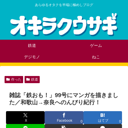
あらゆるオタクを半端に極めしブログ
鉄道
ゲーム
デジモノ
ねこ
作った
鉄道
雑誌「鉄おも！」99号にマンガを描きまし
た／和歌山→奈良へのんびり紀行！
X
Facebook
はてブ
0
0