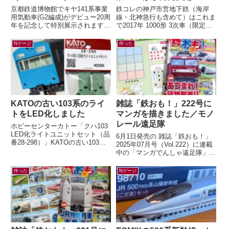
京都鉄道博物館でキヤ141系事業
鉄コレの神戸市営地下鉄（海岸
用気動車(G2編成)がデビュー20周
線・北神急行も含めて）はこれま
年を記念して特別展示されます。
で2017年 1000形 3次車（限定）
「キヤ141系気動車」展示関連！
2018年 7000系（一般2種・限
チケット販売リンク公開！！
定）2020年 6000形...
Nゲージ
作った
（京...
KATOの古い103系のライ
雑誌「鉄おも！」222号に
トをLED化しました
マンガを描きました／モノ
レール遠足隊
ホビーセンターカトー「クハ103
LED化ライトユニットセット（品
6月1日発売の 雑誌「鉄おも！」
番28-298）」KATOの古い103系
2025年07月号（Vol.222）に連載
のライトをLED化するキットが、
中の「マンガでんしゃ遠足隊」最
2026年5月末に発売...
新話を描きました。今月は「また
がる？ぶらさがる？それゆけ...
作った
Nゲージ