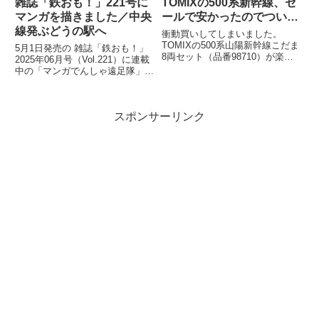
雑誌「鉄おも！」221号に
TOMIXの500系新幹線、セ
マンガを描きました／中央
ールで安かったのでつい…
線発ぶどうの駅へ
衝動買いしてしまいました。
TOMIXの500系山陽新幹線こだま
5月1日発売の 雑誌「鉄おも！」
8両セット（品番98710）が楽天
2025年06月号（Vol.221）に連載
ブックスにて33%オフ。いつか買
中の「マンガでんしゃ遠足隊」最
うぞ買うぞと思っていたのに「今
新話を描きました。今月は「中央
は...
線発！まいごの快速とぶどう...
スポンサーリンク