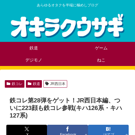
あらゆるオタクを半端に極めしブログ
鉄道
ゲーム
デジモノ
ねこ
鉄コレ
鉄道
JR西日本
鉄コレ第28弾をゲット！JR西日本編、つ
いに223顔も鉄コレ参戦(キハ126系・キハ
127系)
X
Facebook
はてブ