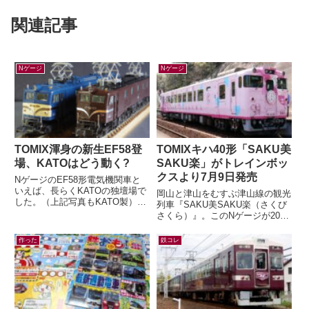
関連記事
Nゲージ
Nゲージ
TOMIX渾身の新生EF58登
TOMIXキハ40形「SAKU美
場、KATOはどう動く?
SAKU楽」がトレインボッ
クスより7月9日発売
NゲージのEF58形電気機関車と
いえば、長らくKATOの独壇場で
岡山と津山をむすぶ津山線の観光
した。（上記写真もKATO製）す
列車『SAKU美SAKU楽（さくび
でに多くの鉄道模型ファンの皆さ
さくら）』。このNゲージが2026
んがご存知の通り、先日TOMIX
年7月9日(木) 正午～ トレインボ
か...
ックスにて限定販売されます...
作った
鉄コレ