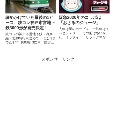
諦めかけていた最後の1ピ
阪急2026年のコラボは
ース、鉄コレ神戸市営地下
「おさるのジョージ」
鉄3000形が発売決定！
去年は星のカービィ、一昨年はト
ムとジェリー、その前はちいか
鉄コレの神戸市営地下鉄（海岸
わ、ミッフィー、リラックマなど
線・北神急行も含めて）はこれま
など。すっかり毎年恒例行事とな
で2017年 1000形 3次車（限定）
った有名キャラクターと阪急電車
2018年 7000系（一般2種・限
のコラボレー...
定）2020年 6000形...
スポンサーリンク