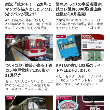
雑誌「鉄おも！」220号に
阪急3年ぶりの事業者限定!
マンガを描きました／びわ
鉄コレ阪急6300系(嵐山線
湖でパンが飛ぶ!?
仕様)が10月発売!
4月1日発売の 雑誌「鉄おも！」
阪急電車の鉄道コレクションは、
2025年05月号（Vol.220）に連載
2023年1月の8000系を最後に途絶
中の「マンガでんしゃ遠足隊」最
えていましたが、ここへ来て新製
新話を描きました。今月は「びわ
品の発表が！鉄道コレクション
湖のしっぽでパンが飛んだ！...
さよなら阪急6300系（嵐山線
鉄コレ
Nゲージ
仕...
ついに現行塗装が来る！鉄
KATOの古い103系のライ
コレ神戸電鉄デ1350形が
トをLED化しました
11月発売
ホビーセンターカトー「クハ103
LED化ライトユニットセット（品
もう出ないんじゃないかと、ほぼ
番28-298）」KATOの古い103系
諦めていたところに不意打ち発
のライトをLED化するキットが、
表！鉄道コレクション 神戸電鉄
2026年5月末に発売...
デ1350形(新塗装)4両セット(ジオ
コレ) 鉄コレの神鉄1000系列と...
鉄コレ
鉄道できごと