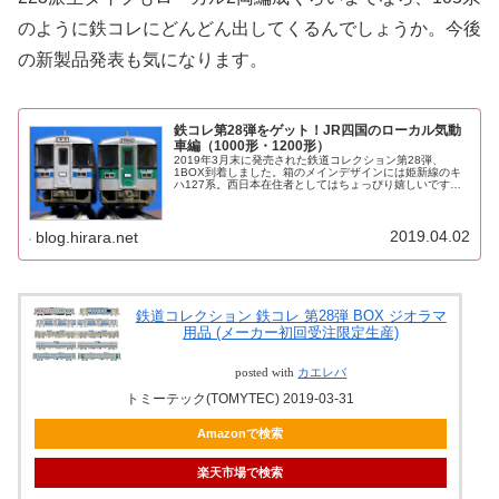
のように鉄コレにどんどん出してくるんでしょうか。今後
の新製品発表も気になります。
鉄コレ第28弾をゲット！JR四国のローカル気動
車編（1000形・1200形）
2019年3月末に発売された鉄道コレクション第28弾、
1BOX到着しました。箱のメインデザインには姫新線のキ
ハ127系。西日本在住者としてはちょっぴり嬉しいです
ね。車種が多いので、まず今回はJR四国の車両（1000型
と1200型）に絞ってご...
2019.04.02
blog.hirara.net
鉄道コレクション 鉄コレ 第28弾 BOX ジオラマ
用品 (メーカー初回受注限定生産)
posted with
カエレバ
トミーテック(TOMYTEC) 2019-03-31
Amazonで検索
楽天市場で検索