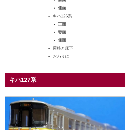
側面
キハ126系
正面
妻面
側面
屋根と床下
おわりに
キハ127系