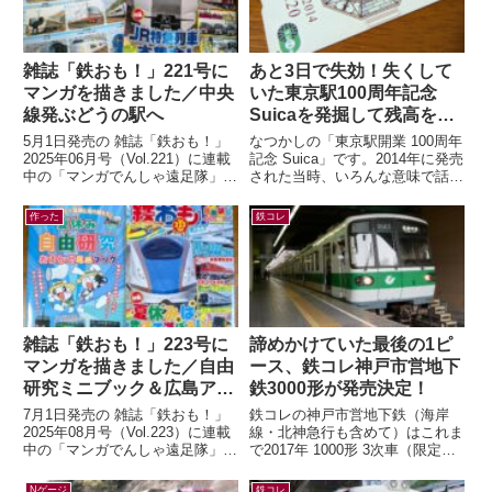
雑誌「鉄おも！」221号に
あと3日で失効！失くして
マンガを描きました／中央
いた東京駅100周年記念
線発ぶどうの駅へ
Suicaを発掘して残高を確
認したら…
5月1日発売の 雑誌「鉄おも！」
なつかしの「東京駅開業 100周年
2025年06月号（Vol.221）に連載
記念 Suica」です。2014年に発売
中の「マンガでんしゃ遠足隊」最
された当時、いろんな意味で話題
新話を描きました。今月は「中央
になりましたよね。記念アイテム
線発！まいごの快速とぶどう...
なので、もったいなくて使わ...
作った
鉄コレ
雑誌「鉄おも！」223号に
諦めかけていた最後の1ピ
マンガを描きました／自由
ース、鉄コレ神戸市営地下
研究ミニブック＆広島アス
鉄3000形が発売決定！
トラムライン編
7月1日発売の 雑誌「鉄おも！」
鉄コレの神戸市営地下鉄（海岸
2025年08月号（Vol.223）に連載
線・北神急行も含めて）はこれま
中の「マンガでんしゃ遠足隊」最
で2017年 1000形 3次車（限定）
新話を描きました。今月は「アス
2018年 7000系（一般2種・限
トラムラインにのって広島お...
定）2020年 6000形...
Nゲージ
鉄コレ