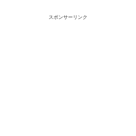
ブックスにて33%オフ。いつか買
など。すっかり毎年恒例行事とな
うぞ買うぞと思っていたのに「今
った有名キャラクターと阪急電車
は...
のコラボレー...
スポンサーリンク