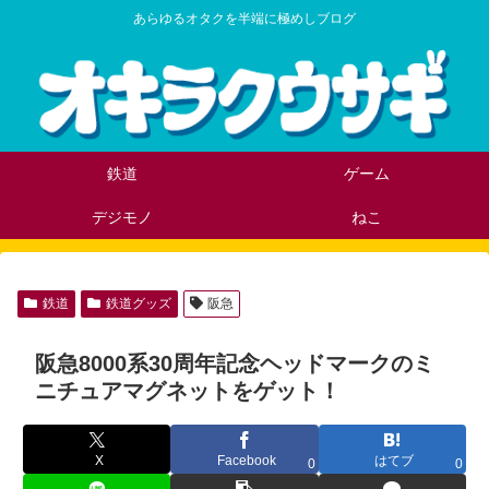
あらゆるオタクを半端に極めしブログ
鉄道
ゲーム
デジモノ
ねこ
鉄道
鉄道グッズ
阪急
阪急8000系30周年記念ヘッドマークのミ
ニチュアマグネットをゲット！
X
Facebook
はてブ
0
0