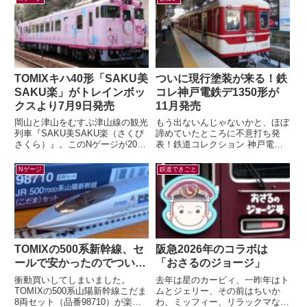
TOMIXキハ40形「SAKU美
ついに現行塗装が来る！鉄
SAKU楽」がトレインボッ
コレ神戸電鉄デ1350形が
クスより7月9日発売
11月発売
岡山と津山をむすぶ津山線の観光
もう出ないんじゃないかと、ほぼ
列車『SAKU美SAKU楽（さくび
諦めていたところに不意打ち発
さくら）』。このNゲージが2026
表！鉄道コレクション 神戸電鉄
年7月9日(木) 正午～ トレインボ
デ1350形(新塗装)4両セット(ジオ
ックスにて限定販売されます...
コレ) 鉄コレの神鉄1000系列と...
Nゲージ
鉄道できごと
TOMIXの500系新幹線、セ
阪急2026年のコラボは
ールで安かったのでつい…
「おさるのジョージ」
衝動買いしてしまいました。
去年は星のカービィ、一昨年はト
TOMIXの500系山陽新幹線こだま
ムとジェリー、その前はちいか
8両セット（品番98710）が楽天
わ、ミッフィー、リラックマなど