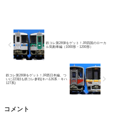
鉄コレ第28弾をゲット！JR四国のローカ
ル気動車編（1000形・1200形）
鉄コレ第28弾をゲット！JR西日本編、つ
いに223顔も鉄コレ参戦(キハ126系・キハ
127系)
コメント