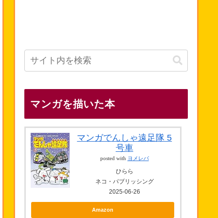
マンガを描いた本
マンガでんしゃ遠足隊 5
号車
posted with
ヨメレバ
ひらら
ネコ・パブリッシング
2025-06-26
Amazon