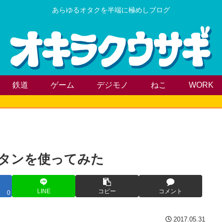
あらゆるオタクを半端に極めしブログ
鉄道
ゲーム
デジモノ
ねこ
WORK
ウレタンを使ってみた
LINE
コピー
コメント
0
2017.05.31