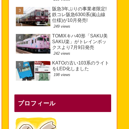
阪急3年ぶりの事業者限定!
鉄コレ阪急6300系(嵐山線
仕様)が10月発売!
249 views
TOMIXキハ40形「SAKU美
SAKU楽」がトレインボッ
クスより7月9日発売
242 views
KATOの古い103系のライト
をLED化しました
198 views
プロフィール