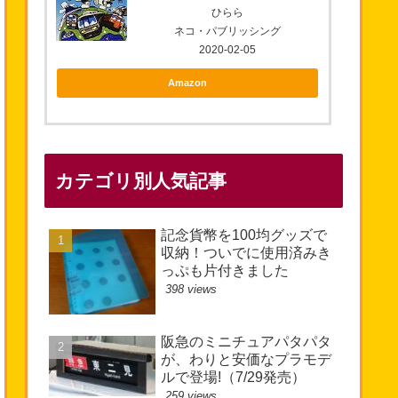
ひらら
ネコ・パブリッシング
2020-02-05
Amazon
カテゴリ別人気記事
記念貨幣を100均グッズで
収納！ついでに使用済みき
っぷも片付きました
398 views
阪急のミニチュアパタパタ
が、わりと安価なプラモデ
ルで登場!（7/29発売）
259 views