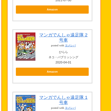
2021-07-30
Amazon
マンガでんしゃ遠足隊 2
号車
posted with
ヨメレバ
ひらら
ネコ・パブリッシング
2020-04-01
Amazon
マンガでんしゃ遠足隊 1
号車
posted with
ヨメレバ