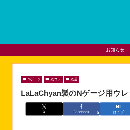
お知らせ
Nゲージ
鉄コレ
鉄道
LaLaChyan製のNゲージ用
X
Facebook
はてブ
0