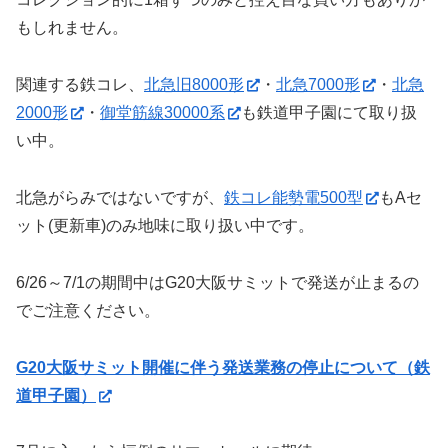
もしれません。
関連する鉄コレ、
北急旧8000形
・
北急7000形
・
北急
2000形
・
御堂筋線30000系
も鉄道甲子園にて取り扱
い中。
北急がらみではないですが、
鉄コレ能勢電500型
もAセ
ット(更新車)のみ地味に取り扱い中です。
6/26～7/1の期間中はG20大阪サミットで発送が止まるの
でご注意ください。
G20大阪サミット開催に伴う発送業務の停止について（鉄
道甲子園）