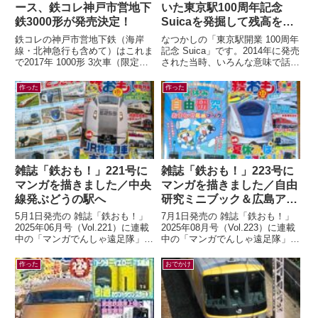
ース、鉄コレ神戸市営地下
いた東京駅100周年記念
鉄3000形が発売決定！
Suicaを発掘して残高を確
認したら…
鉄コレの神戸市営地下鉄（海岸
なつかしの「東京駅開業 100周年
線・北神急行も含めて）はこれま
記念 Suica」です。2014年に発売
で2017年 1000形 3次車（限定）
された当時、いろんな意味で話題
2018年 7000系（一般2種・限
になりましたよね。記念アイテム
定）2020年 6000形...
なので、もったいなくて使わ...
作った
作った
雑誌「鉄おも！」221号に
雑誌「鉄おも！」223号に
マンガを描きました／中央
マンガを描きました／自由
線発ぶどうの駅へ
研究ミニブック＆広島アス
トラムライン編
5月1日発売の 雑誌「鉄おも！」
7月1日発売の 雑誌「鉄おも！」
2025年06月号（Vol.221）に連載
2025年08月号（Vol.223）に連載
中の「マンガでんしゃ遠足隊」最
中の「マンガでんしゃ遠足隊」最
新話を描きました。今月は「中央
新話を描きました。今月は「アス
線発！まいごの快速とぶどう...
トラムラインにのって広島お...
作った
おでかけ