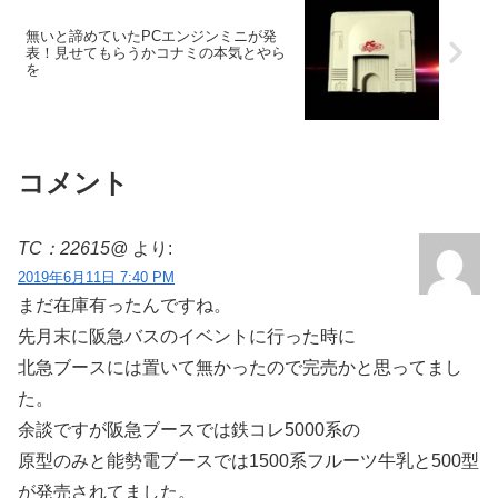
無いと諦めていたPCエンジンミニが発
表！見せてもらうかコナミの本気とやら
を
コメント
TC：22615@
より:
2019年6月11日 7:40 PM
まだ在庫有ったんですね。
先月末に阪急バスのイベントに行った時に
北急ブースには置いて無かったので完売かと思ってまし
た。
余談ですが阪急ブースでは鉄コレ5000系の
原型のみと能勢電ブースでは1500系フルーツ牛乳と500型
が発売されてました。