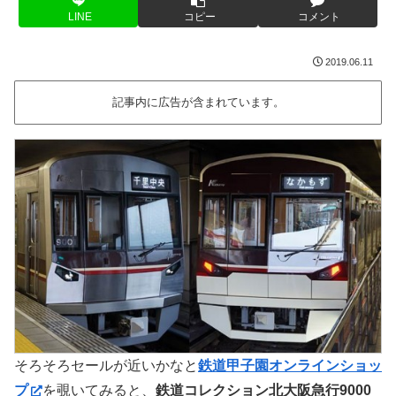
LINE
コピー
コメント
2019.06.11
記事内に広告が含まれています。
そろそろセールが近いかなと
鉄道甲子園オンラインショッ
プ
を覗いてみると、
鉄道コレクション北大阪急行9000