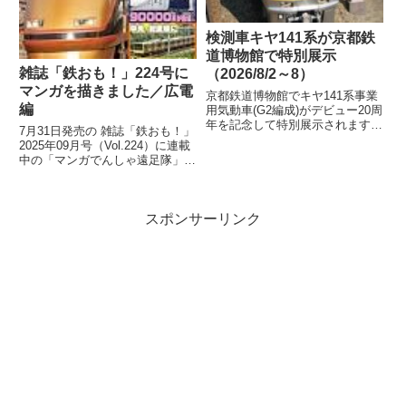
検測車キヤ141系が京都鉄
道博物館で特別展示
雑誌「鉄おも！」224号に
（2026/8/2～8）
マンガを描きました／広電
京都鉄道博物館でキヤ141系事業
編
用気動車(G2編成)がデビュー20周
年を記念して特別展示されます。
7月31日発売の 雑誌「鉄おも！」
「キヤ141系気動車」展示関連！
2025年09月号（Vol.224）に連載
チケット販売リンク公開！！
中の「マンガでんしゃ遠足隊」最
（京...
新話を描きました。今月は「広島
の路面電車で いくぜ！広...
スポンサーリンク