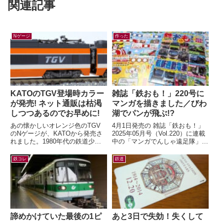
関連記事
Nゲージ
作った
KATOのTGV登場時カラー
雑誌「鉄おも！」220号に
が発売! ネット通販は枯渇
マンガを描きました／びわ
しつつあるのでお早めに!
湖でパンが飛ぶ!?
あの懐かしいオレンジ色のTGV
4月1日発売の 雑誌「鉄おも！」
のNゲージが、KATOから発売さ
2025年05月号（Vol.220）に連載
れました。1980年代の鉄道少年
中の「マンガでんしゃ遠足隊」最
だった私の心をつかんで離さなか
新話を描きました。今月は「びわ
ったのが、この初代TGV。フラ
湖のしっぽでパンが飛んだ！...
鉄コレ
鉄道
ンスの...
諦めかけていた最後の1ピ
あと3日で失効！失くして