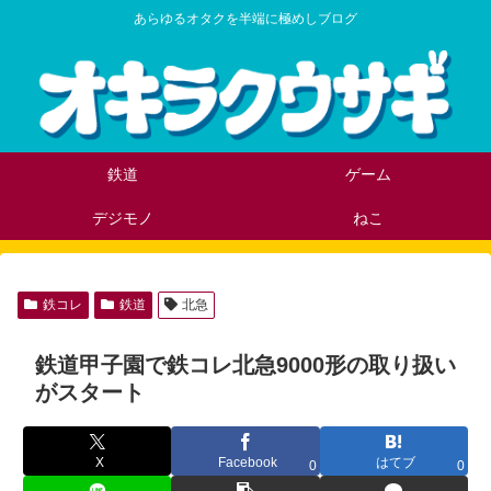
あらゆるオタクを半端に極めしブログ
鉄道
ゲーム
デジモノ
ねこ
鉄コレ
鉄道
北急
鉄道甲子園で鉄コレ北急9000形の取り扱い
がスタート
X
Facebook
はてブ
0
0