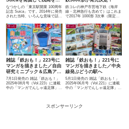
認したら…
なつかしの「東京駅開業 100周年
鉄コレの神戸市営地下鉄（海岸
記念 Suica」です。2014年に発売
線・北神急行も含めて）はこれま
された当時、いろんな意味で話題
で2017年 1000形 3次車（限定）
になりましたよね。記念アイテム
2018年 7000系（一般2種・限
なので、もったいなくて使わ...
定）2020年 6000形...
作った
作った
雑誌「鉄おも！」223号に
雑誌「鉄おも！」221号に
マンガを描きました／自由
マンガを描きました／中央
研究ミニブック＆広島アス
線発ぶどうの駅へ
トラムライン編
7月1日発売の 雑誌「鉄おも！」
5月1日発売の 雑誌「鉄おも！」
2025年08月号（Vol.223）に連載
2025年06月号（Vol.221）に連載
中の「マンガでんしゃ遠足隊」最
中の「マンガでんしゃ遠足隊」最
新話を描きました。今月は「アス
新話を描きました。今月は「中央
トラムラインにのって広島お...
線発！まいごの快速とぶどう...
スポンサーリンク