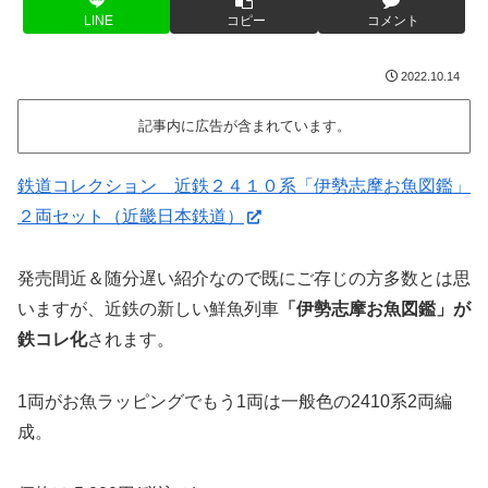
LINE
コピー
コメント
2022.10.14
記事内に広告が含まれています。
鉄道コレクション 近鉄２４１０系「伊勢志摩お魚図鑑」
２両セット（近畿日本鉄道）
発売間近＆随分遅い紹介なので既にご存じの方多数とは思
いますが、近鉄の新しい鮮魚列車
「伊勢志摩お魚図鑑」が
鉄コレ化
されます。
1両がお魚ラッピングでもう1両は一般色の2410系2両編
成。