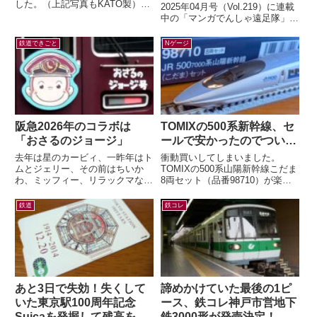
した。（上記写真もKATO製）す
2025年04月号（Vol.219）に連載
でに多くの鉄道模型ファンの皆さ
中の「マンガでんしゃ遠足隊」最
んがご存知の通り、先日TOMIX
新話を描きました。今月は「夢と
か...
ロマンの山陽お花見ツアー...
鉄道できごと
Nゲージ
阪急2026年のコラボは
TOMIXの500系新幹線、セ
「おさるのジョージ」
ールで安かったのでつい…
去年は星のカービィ、一昨年はト
衝動買いしてしまいました。
ムとジェリー、その前はちいか
TOMIXの500系山陽新幹線こだま
わ、ミッフィー、リラックマなど
8両セット（品番98710）が楽天
など。すっかり毎年恒例行事とな
ブックスにて33%オフ。いつか買
った有名キャラクターと阪急電車
うぞ買うぞと思っていたのに「今
鉄道
鉄コレ
のコラボレー...
は...
あと3日で失効！失くして
諦めかけていた最後の1ピ
いた東京駅100周年記念
ース、鉄コレ神戸市営地下
Suicaを発掘して残高を確
鉄3000形が発売決定！