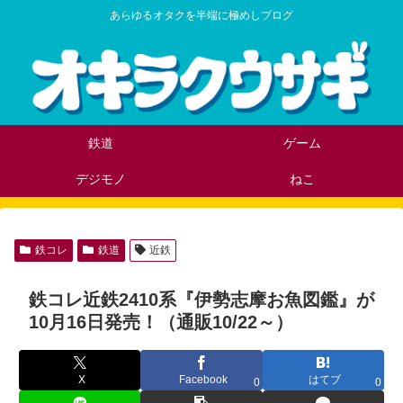
あらゆるオタクを半端に極めしブログ
鉄道
ゲーム
デジモノ
ねこ
鉄コレ
鉄道
近鉄
鉄コレ近鉄2410系『伊勢志摩お魚図鑑』が
10月16日発売！（通販10/22～）
X
Facebook
はてブ
0
0