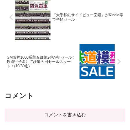
『大手私鉄サイドビュー図鑑』がKindle等
で半額セール
GM阪神1000系灘五郷第2弾が初セール！
鉄道甲子園にて鉄道の日セールスター
ト！(10/30迄)
コメント
コメントを書き込む