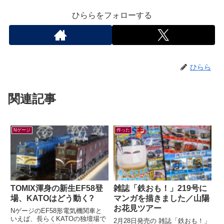
ひららをフォローする
ひらら
関連記事
Nゲージ
作った
TOMIX渾身の新生EF58登
雑誌「鉄おも！」219号に
場、KATOはどう動く?
マンガを描きました／山陽
お花見ツアー
NゲージのEF58形電気機関車と
いえば、長らくKATOの独壇場で
2月28日発売の 雑誌「鉄おも！」