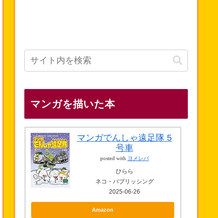
マンガを描いた本
マンガでんしゃ遠足隊 5
号車
posted with
ヨメレバ
ひらら
ネコ・パブリッシング
2025-06-26
Amazon