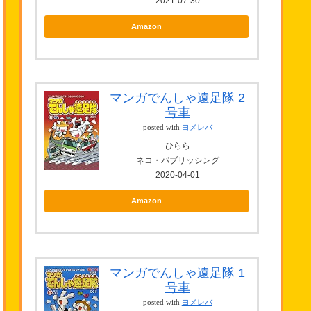
2021-07-30
Amazon
マンガでんしゃ遠足隊 2
号車
posted with
ヨメレバ
ひらら
ネコ・パブリッシング
2020-04-01
Amazon
マンガでんしゃ遠足隊 1
号車
posted with
ヨメレバ