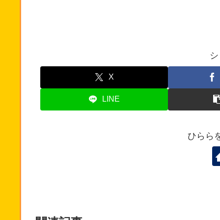
シ
X
LINE
ひらら