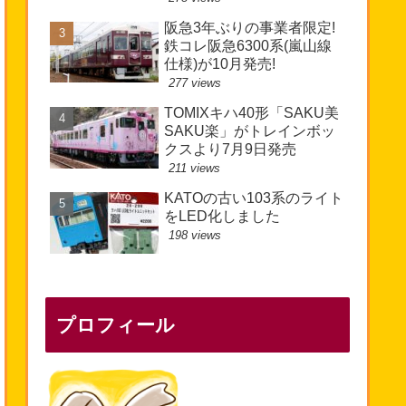
阪急3年ぶりの事業者限定!
鉄コレ阪急6300系(嵐山線
仕様)が10月発売!
277 views
TOMIXキハ40形「SAKU美
SAKU楽」がトレインボッ
クスより7月9日発売
211 views
KATOの古い103系のライト
をLED化しました
198 views
プロフィール