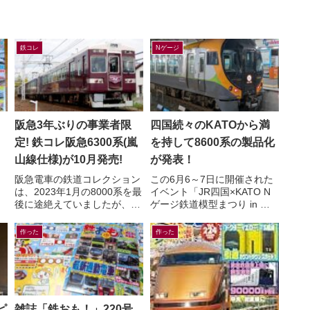
鉄コレ
Nゲージ
阪急3年ぶりの事業者限
四国続々のKATOから満
／
定! 鉄コレ阪急6300系(嵐
を持して8600系の製品化
広
山線仕様)が10月発売!
が発表！
阪急電車の鉄道コレクション
この6月6～7日に開催された
は、2023年1月の8000系を最
イベント「JR四国×KATO N
後に途絶えていましたが、こ
ゲージ鉄道模型まつり in 高
話
こへ来て新製品の発表が！鉄
松」＆「ことでん鉄道模型
ス
道コレクション さよなら阪急
EXPO」にて、鉄道模型メー
作った
作った
6300系（嵐山線仕...
カー各社から四国の...
ピ
雑誌「鉄おも！」220号