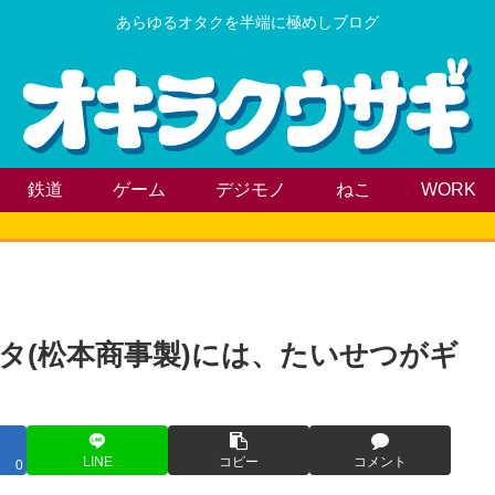
あらゆるオタクを半端に極めしブログ
鉄道
ゲーム
デジモノ
ねこ
WORK
レタ(松本商事製)には、たいせつがギ
LINE
コピー
コメント
0