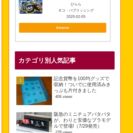
ひらら
ネコ・パブリッシング
2020-02-05
Amazon
カテゴリ別人気記事
記念貨幣を100均グッズで
収納！ついでに使用済みき
っぷも片付きました
406 views
阪急のミニチュアパタパタ
が、わりと安価なプラモデ
ルで登場!（7/29発売）
278 views