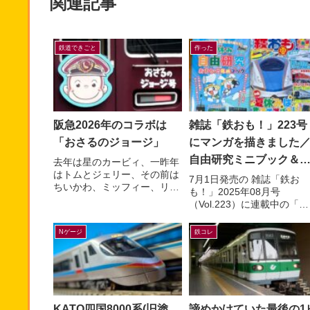
関連記事
鉄道できごと
作った
阪急2026年のコラボは
雑誌「鉄おも！」223号
「おさるのジョージ」
にマンガを描きました
自由研究ミニブック＆
去年は星のカービィ、一昨年
はトムとジェリー、その前は
島アストラムライン編
7月1日発売の 雑誌「鉄お
ちいかわ、ミッフィー、リラ
も！」2025年08月号
ックマなどなど。すっかり毎
（Vol.223）に連載中の「マ
年恒例行事となった有名キャ
ンガでんしゃ遠足隊」最新
ラクターと阪急電車のコラボ
を描きました。今月は「ア
Nゲージ
鉄コレ
レー...
トラムラインにのって広島
お...
KATO四国8000系(旧塗
諦めかけていた最後の1