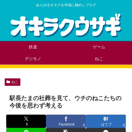
あらゆるオタクを半端に極めしブログ
鉄道
ゲーム
デジモノ
ねこ
ねこ
駅長たまの社葬を見て、ウチのねこたちの
今後を思わず考える
X
Facebook
はてブ
0
0