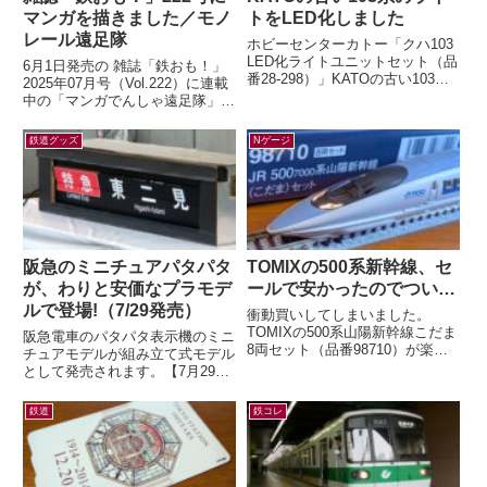
マンガを描きました／モノ
トをLED化しました
レール遠足隊
ホビーセンターカトー「クハ103
LED化ライトユニットセット（品
6月1日発売の 雑誌「鉄おも！」
番28-298）」KATOの古い103系
2025年07月号（Vol.222）に連載
のライトをLED化するキットが、
中の「マンガでんしゃ遠足隊」最
2026年5月末に発売...
新話を描きました。今月は「また
がる？ぶらさがる？それゆけ...
鉄道グッズ
Nゲージ
阪急のミニチュアパタパタ
TOMIXの500系新幹線、セ
が、わりと安価なプラモデ
ールで安かったのでつい…
ルで登場!（7/29発売）
衝動買いしてしまいました。
TOMIXの500系山陽新幹線こだま
阪急電車のパタパタ表示機のミニ
8両セット（品番98710）が楽天
チュアモデルが組み立て式モデル
ブックスにて33%オフ。いつか買
として発売されます。【7月29日
うぞ買うぞと思っていたのに「今
(水)AM10:00発売】ミニチュアパ
は...
タパタ表示機が新登場！（HAN...
鉄道
鉄コレ