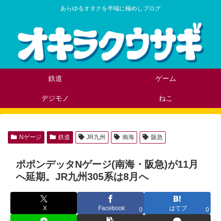
あらゆるオタクを半端に極めしブログ
鉄道
ゲーム
デジモノ
ねこ
Nゲージ
鉄道
JR九州
南海
阪急
ポポンデッタNゲージ(南海・阪急)が11月
へ延期。JR九州305系は8月へ
X
Facebook
はてブ
0
0