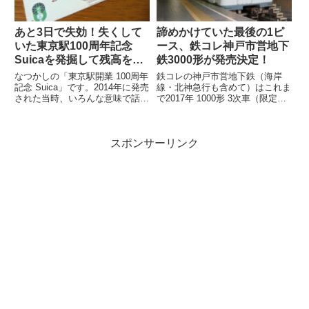
あと3日で失効！失くして
諦めかけていた最後の1ピ
いた東京駅100周年記念
ース、鉄コレ神戸市営地下
Suicaを発掘して残高を確
鉄3000形が発売決定！
認したら…
なつかしの「東京駅開業 100周年
鉄コレの神戸市営地下鉄（海岸
記念 Suica」です。2014年に発売
線・北神急行も含めて）はこれま
された当時、いろんな意味で話題
で2017年 1000形 3次車（限定）
になりましたよね。記念アイテム
2018年 7000系（一般2種・限
なので、もったいなくて使わ...
定）2020年 6000形...
スポンサーリンク