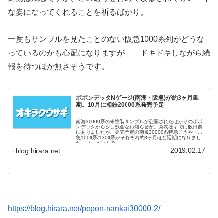
な姿になってくれることを祈るばかり。
一度もサンプルを見たことのない阪急1000系列がどうな
っているのかも心配になりますが……ドキドキしながら続
報を待つほか無さそうです。
ポポンデッタNゲージ(南海・阪急)が約3ヶ月延
期。10月に相鉄20000系発売予定
南海30000系の未塗装サンプルが公開されたばかりのポポ
ンデッタから少し残念なお知らせが。発表はすでに数日前
にありましたが、発売予定の南海30000系特急こうや・阪
急1000系/1300系がそれぞれ約3ヶ月ほど延期になりまし
た。（コメントで...
2019.02.17
blog.hirara.net
https://blog.hirara.net/popon-nankai30000-2/