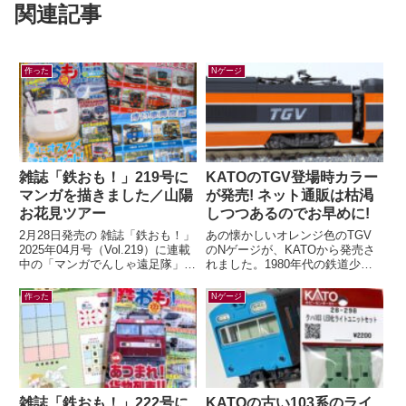
関連記事
作った
Nゲージ
雑誌「鉄おも！」219号に
KATOのTGV登場時カラー
マンガを描きました／山陽
が発売! ネット通販は枯渇
お花見ツアー
しつつあるのでお早めに!
2月28日発売の 雑誌「鉄おも！」
あの懐かしいオレンジ色のTGV
2025年04月号（Vol.219）に連載
のNゲージが、KATOから発売さ
中の「マンガでんしゃ遠足隊」最
れました。1980年代の鉄道少年
新話を描きました。今月は「夢と
だった私の心をつかんで離さなか
ロマンの山陽お花見ツアー...
ったのが、この初代TGV。フラ
作った
Nゲージ
ンスの...
雑誌「鉄おも！」222号に
KATOの古い103系のライ