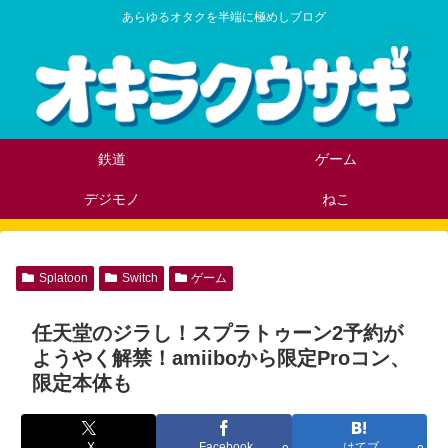
あらゆるオタクを半端に極めしブログ
鉄道
ゲーム
デジモノ
ねこ
Splatoon
Switch
ゲーム
任天堂のジラし！スプラトゥーン2予約が
ようやく解禁！amiiboから限定Proコン、
限定本体も
X
Facebook
はてブ