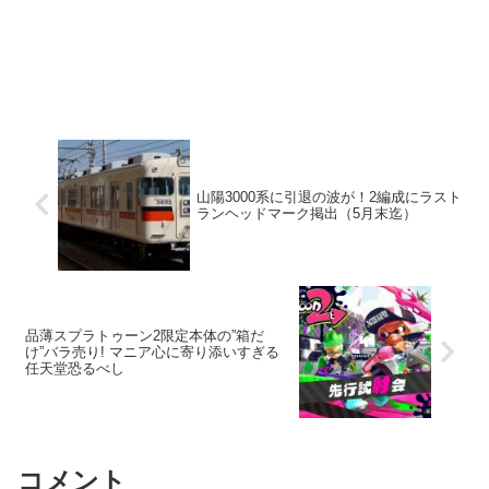
山陽3000系に引退の波が！2編成にラスト
ランヘッドマーク掲出（5月末迄）
品薄スプラトゥーン2限定本体の”箱だ
け”バラ売り! マニア心に寄り添いすぎる
任天堂恐るべし
コメント