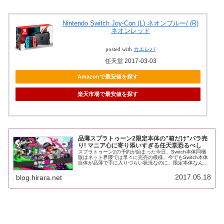
Nintendo Switch Joy-Con (L) ネオンブルー/ (R)
ネオンレッド
posted with
カエレバ
任天堂 2017-03-03
Amazonで最安値を探す
楽天市場で最安値を探す
品薄スプラトゥーン2限定本体の"箱だけ"バラ売
り! マニア心に寄り添いすぎる任天堂恐るべし
スプラトゥーン2の予約が始まった今日、Switch本体同梱
版はネット界隈では早々に完売の模様。今でもSwitch本体
自体が品薄で手に入りづらい状況なのに、限定本体なんて
そうそう手に入るわけないよ！ってなユーザーの叫びを事
前に察した任天堂の対...
2017.05.18
blog.hirara.net