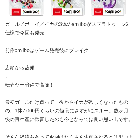
ガール／ボーイ／イカの3体のamiiboがスプラトゥーン2
仕様で今回も発売。
前作amiiboはゲーム発売後にブレイク
↓
店頭から蒸発
↓
転売ヤー暗躍で高騰！
最初ガールだけ買って、後からイカが欲しくなったもの
の、1体7,000円くらいの値段にさすがにスルー。数ヶ月
後の再生産に歓喜したのも今となっては良い思い出です。
そんな経緯もあって今回はたくさん生産されるとは思いま