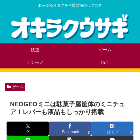
あらゆるオタクを半端に極めしブログ
鉄道
ゲーム
デジモノ
ねこ
ゲーム
NEOGEOミニは駄菓子屋筐体のミニチュ
ア！レバーも液晶もしっかり搭載
X
Facebook
はてブ
0
0