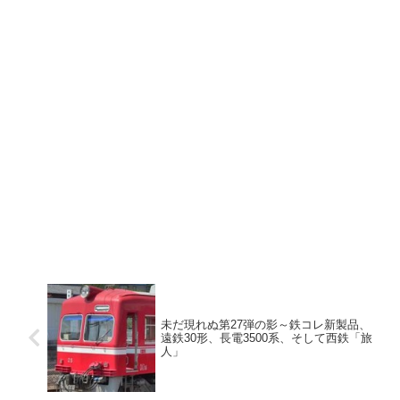
未だ現れぬ第27弾の影～鉄コレ新製品、
遠鉄30形、長電3500系、そして西鉄「旅
人」